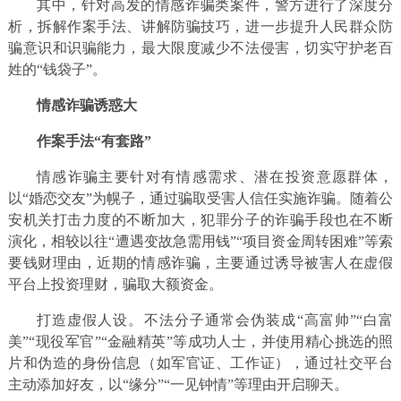
其中，针对高发的情感诈骗类案件，警方进行了深度分
析，拆解作案手法、讲解防骗技巧，进一步提升人民群众防
骗意识和识骗能力，最大限度减少不法侵害，切实守护老百
姓的“钱袋子”。
情感诈骗诱惑大
作案手法“有套路”
情感诈骗主要针对有情感需求、潜在投资意愿群体，
以“婚恋交友”为幌子，通过骗取受害人信任实施诈骗。随着公
安机关打击力度的不断加大，犯罪分子的诈骗手段也在不断
演化，相较以往“遭遇变故急需用钱”“项目资金周转困难”等索
要钱财理由，近期的情感诈骗，主要通过诱导被害人在虚假
平台上投资理财，骗取大额资金。
打造虚假人设。不法分子通常会伪装成“高富帅”“白富
美”“现役军官”“金融精英”等成功人士，并使用精心挑选的照
片和伪造的身份信息（如军官证、工作证），通过社交平台
主动添加好友，以“缘分”“一见钟情”等理由开启聊天。