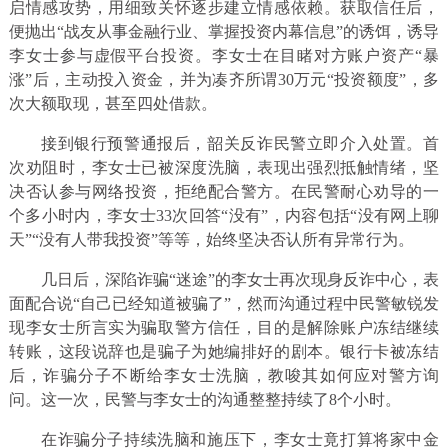
启情感攻势，用细致关怀逐步建立情感依赖。获取信任后，
便抛出“战友从事金融行业、掌握投资内幕信息”的诱饵，诱导
李女士参与虚假平台投资。李女士在目睹对方账户资产“暴
涨”后，主动投入资金，并为凑齐所谓30万元“投资额度”，多
次大额取现，甚至四处借款。
接到银行预警通报后，韶关反诈民警立即介入处置。首
次劝阻时，李女士已被深度洗脑，表现出强烈抵触情绪，坚
决否认参与网络投资，拒绝配合警方。在民警耐心劝导的一
个多小时内，李女士33次回答“没有”，内容包括“没有网上聊
天”“没有人带我投资”等等，始终坚决否认所有异常行为。
几日后，深陷诈骗“迷途”的李女士再次现身反诈中心，表
面配合说“自己已经知道被骗了”，然而沟通过程中民警敏锐发
现李女士所言实为骗取警方信任，目的是解除账户冻结继续
转账，这段说辞也是骗子为她编排好的剧本。银行卡被冻结
后，诈骗分子不断给李女士洗脑，教唆其如何应对警方询
问。这一次，民警与李女士的沟通整整持续了8个小时。
在诈骗分子持续洗脑和施压下，李女士竟打算将家中金