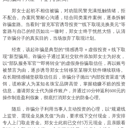
郑女士起初不相信被骗，对劝阻民警充满抵触情绪，拒
不配合。办案民警耐心沟通，结合同类案件案例，逐条拆解
诈骗套路。当看到“冒充军官诱导投资”“线下取现兑换美元”等
套路与自己的经历如出一辙时，郑女士终于恍然大悟，认清
了诈骗分子的真实目的，当场放弃了取现计划。
经查，该起诈骗是典型的“情感诱导＋虚假投资＋线下取
现”新型骗局。诈骗分子通过某社交软件添加郑女士为好友，
以“部队服务军官”“即将转业”的虚假身份骗取信任，再以账号
被禁言为由，逐步诱导郑女士转移至某聊天软件继续联络。
在长期情感铺垫获取信任后，诈骗分子抛出“内部投资渠道”诱
饵，谎称家人为某知名珠宝品牌高管，掌握稳赚不赔的投资
信息，邀请郑女士代为操作账户，并通过10分钟返利600元的
操作制造盈利假象，彻底打消郑女士的防备心理。
随后，诈骗分子利用当事人主动投资的心理，以“规避线
上监管、需现金兑换充值”为由，要求线下交付现金，并安排
专人上门取走资金。郑女士此前已交付5万元现金，且亲眼看