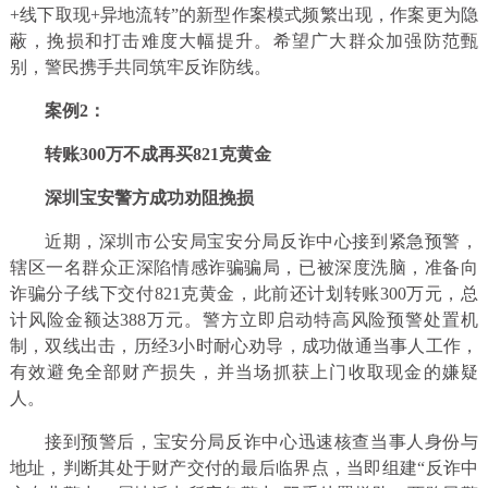
+线下取现+异地流转”的新型作案模式频繁出现，作案更为隐
蔽，挽损和打击难度大幅提升。希望广大群众加强防范甄
别，警民携手共同筑牢反诈防线。
案例2：
转账300万不成再买821克黄金
深圳宝安警方成功劝阻挽损
近期，深圳市公安局宝安分局反诈中心接到紧急预警，
辖区一名群众正深陷情感诈骗骗局，已被深度洗脑，准备向
诈骗分子线下交付821克黄金，此前还计划转账300万元，总
计风险金额达388万元。警方立即启动特高风险预警处置机
制，双线出击，历经3小时耐心劝导，成功做通当事人工作，
有效避免全部财产损失，并当场抓获上门收取现金的嫌疑
人。
接到预警后，宝安分局反诈中心迅速核查当事人身份与
地址，判断其处于财产交付的最后临界点，当即组建“反诈中