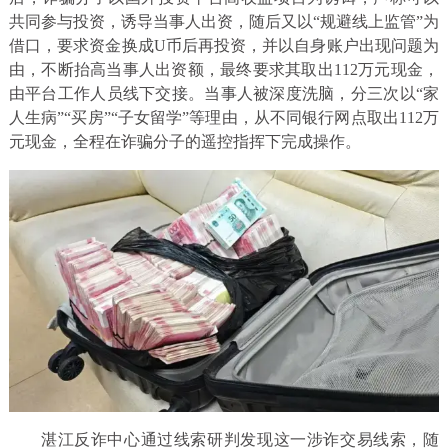
共同参与投资，诱导当事人出资，随后又以“规避线上监管”为
借口，要求资金换成U币后再投资，并以自身账户出现问题为
由，不断抬高当事人出资额，最终要求其取出112万元现金，
由平台工作人员线下交接。当事人被深度洗脑，分三次以“家
人生病”“买房”“子女留学”等理由，从不同银行网点取出112万
元现金，全程在诈骗分子的遥控指挥下完成操作。
湛江反诈中心通过线索研判发现这一涉诈交易线索，随