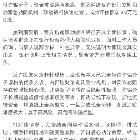
付诈骗分子，资金被骗风险极高。市区两级反诈部门立即启
动紧急劝阻机制，联动银行快速处置，成功守住群众500万元
积蓄。
接到预警后，警方迅速联动辖区银行开展全面排查，确
认该名群众正在银行柜台办理大额取现业务。面对工作人员
问询，当事人说辞含糊、神色异常，无法说明大额现金真实
用途。银行随即上报相关情况，配合警方开展拦截劝阻工
作。
反诈民警火速赶赴现场，发现当事人已完全轻信诈骗分
子虚构的优质人设、内部理财渠道及置业规划，对反诈劝阻
存在较强抵触心理。此类新型情感诈骗隐蔽性极强，诈骗分
子长期铺垫虚假情感麻痹受害者，再诱导线下取现、异地流
转资金，规避线上金融监管，一旦完成现金流转，溯源追赃
难度极大，属于高风险、高危害诈骗类型。
针对该情况，民警结合同类诈骗案例，谈情理、讲法
理，细致拆解情感诈骗完整套路，苦口婆心劝导教育。经过
近两小时耐心沟通，当事人终于认清骗局本质，放弃500万元