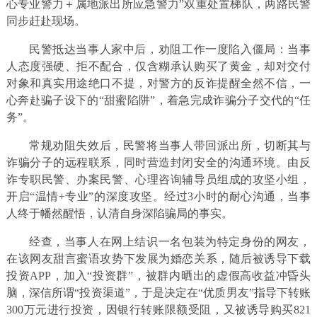
心专业警力＋属地派出所应急警力”双重处置梯队，两路民警
同步赶赴现场。
民警抵达当事人家中后，劝阻工作一度陷入僵局：当事
人态度强硬、拒不配合，仅含糊承认购买了黄金，却对交付
对象和真实用途绝口不提，对警方的反诈提醒全然不信，一
心奔赴骗子设下的“甜蜜陷阱”，着急完成诈骗分子交代的“任
务”。
常规劝阻失效后，民警将当事人带回派出所，切断其与
诈骗分子的远程联系，同时营造封闭安全的沟通环境。由反
诈专职民警、办案民警、心理咨询辅导员组成的攻坚小组，
开启“温情+专业”的深度攻坚。经过3小时的耐心沟通，当事
人终于幡然醒悟，认清自身深陷骗局的事实。
经查，当事人在网上结识一名包装为特定身份的网友，
在该网友甜言蜜语攻势下发展为婚恋关系，随后被诱导下载
投资APP，加入“投资群”，被群内晒出的虚假高收益冲昏头
脑，深信所谓“投资渠道”，于是决定在“优质男友”指导下转账
300万元进行投资，因银行转账限额受阻，又被诱导购买821