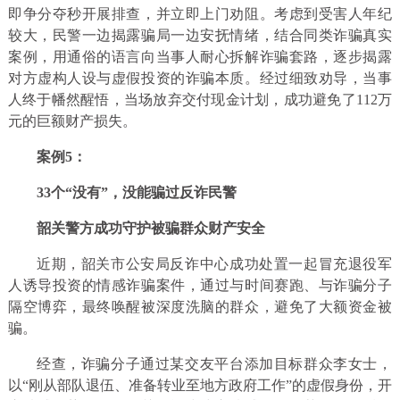
即争分夺秒开展排查，并立即上门劝阻。考虑到受害人年纪
较大，民警一边揭露骗局一边安抚情绪，结合同类诈骗真实
案例，用通俗的语言向当事人耐心拆解诈骗套路，逐步揭露
对方虚构人设与虚假投资的诈骗本质。经过细致劝导，当事
人终于幡然醒悟，当场放弃交付现金计划，成功避免了112万
元的巨额财产损失。
案例5：
33个“没有”，没能骗过反诈民警
韶关警方成功守护被骗群众财产安全
近期，韶关市公安局反诈中心成功处置一起冒充退役军
人诱导投资的情感诈骗案件，通过与时间赛跑、与诈骗分子
隔空博弈，最终唤醒被深度洗脑的群众，避免了大额资金被
骗。
经查，诈骗分子通过某交友平台添加目标群众李女士，
以“刚从部队退伍、准备转业至地方政府工作”的虚假身份，开