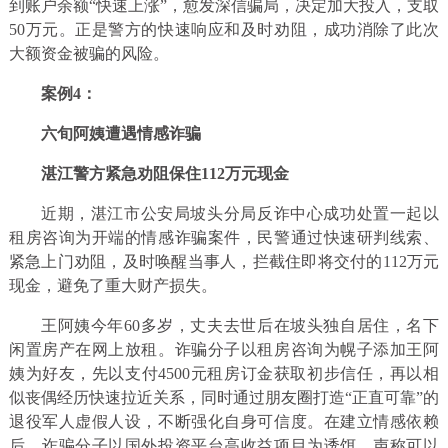
到账户余额“快速上涨”，愈发深信骗局，决定加大投入，支取
50万元。正是警方的快速响应和及时劝阻，成功消除了此次
大额资金被骗的风险。
案例4：
六旬阿姨遭遇情感诈骗
湛江警方紧急劝阻保住112万元现金
近期，湛江市公安局坡头分局反诈中心成功处置一起以
租房咨询为开端的情感诈骗案件，民警通过快速研判线索、
紧急上门劝阻，及时唤醒当事人，拦截住即将交付的112万元
现金，避免了重大财产损失。
王阿姨今年60多岁，丈夫去世后在坡头独自居住，名下
闲置房产在网上放租。诈骗分子以租房咨询为幌子添加王阿
姨为好友，先以支付4500元租房订金获取初步信任，再以相
似丧偶经历快速拉近关系，同时通过朋友圈打造“正直可靠”的
退役军人虚假人设，不断强化自身可信度。在建立情感依赖
后，诈骗分子以国外投资平台高收益项目为诱饵，声称可以