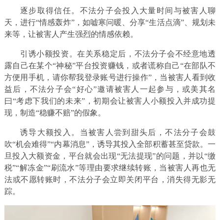
逐步取得信任。不法分子会投入大量时间与被害人聊
天，进行“情感轰炸”，如嘘寒问暖、分享“生活点滴”、规划未
来等，让被害人产生强烈的情感依赖。
引诱小额投资。在关系稳定后，不法分子会不经意地透
露自己在某个“神秘”平台投资赚钱，或者谎称自己“在部队不
方便用手机，请你帮我登录账号进行操作”，当被害人看到收
益后，不法分子会“好心”邀请被害人一起参与，或美其名
曰“考虑下我们的未来”，初期会让被害人小额投入并成功提
现，制造“稳赚不赔”的假象。
诱导大额投入。当被害人尝到甜头后，不法分子会鼓
吹“机会难得”“内幕消息”，诱导其投入全部积蓄甚至贷款。一
旦投入大额资金，平台就会出现“无法提现”的问题，并以“缴
税”“解冻金”“刷流水”等理由要求继续转账，当被害人再也无
法或不愿转账时，不法分子会立即关闭平台，消失得无影无
踪。