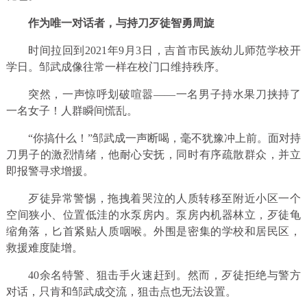
作为唯一对话者，与持刀歹徒智勇周旋
时间拉回到2021年9月3日，吉首市民族幼儿师范学校开
学日。邹武成像往常一样在校门口维持秩序。
突然，一声惊呼划破喧嚣——一名男子持水果刀挟持了
一名女子！人群瞬间慌乱。
“你搞什么！”邹武成一声断喝，毫不犹豫冲上前。面对持
刀男子的激烈情绪，他耐心安抚，同时有序疏散群众，并立
即报警寻求增援。
歹徒异常警惕，拖拽着哭泣的人质转移至附近小区一个
空间狭小、位置低洼的水泵房内。泵房内机器林立，歹徒龟
缩角落，匕首紧贴人质咽喉。外围是密集的学校和居民区，
救援难度陡增。
40余名特警、狙击手火速赶到。然而，歹徒拒绝与警方
对话，只肯和邹武成交流，狙击点也无法设置。