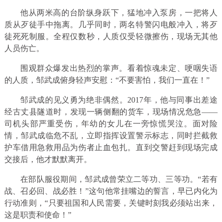
他从两米高的台阶纵身跃下，猛地冲入泵房，一把将人
质从歹徒手中拖离。几乎同时，两名特警闪电般冲入，将歹
徒死死制服。全程仅数秒，人质仅受轻微擦伤，现场无其他
人员伤亡。
围观群众爆发出热烈的掌声。看着惊魂未定、哽咽失语
的人质，邹武成俯身轻声安慰：“不要害怕，我们一直在！”
邹武成的见义勇为绝非偶然。2017年，他与同事出差途
经古丈县隧道时，发现一辆侧翻的货车，现场情况危急——
司机头部严重受伤，年幼的女儿在一旁惊慌哭泣。面对险
情，邹武成临危不乱，立即指挥设置警示标志，同时拦截救
护车借用急救用品为伤者止血包扎。直到交警赶到现场完成
交接后，他才默默离开。
在部队服役期间，邹武成曾荣立二等功、三等功。“若有
战、召必回、战必胜！”这句他常挂嘴边的誓言，早已内化为
行动准则，“只要祖国和人民需要，关键时刻我必须站出来，
这是职责和使命！”