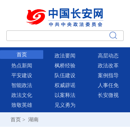
首页
政法要闻
高层动态
热点新闻
枫桥经验
政法改革
平安建设
队伍建设
案例指导
智能政法
权威辟谣
人事任免
政法文化
以案释法
长安微视
致敬英雄
见义勇为
首页
>
湖南