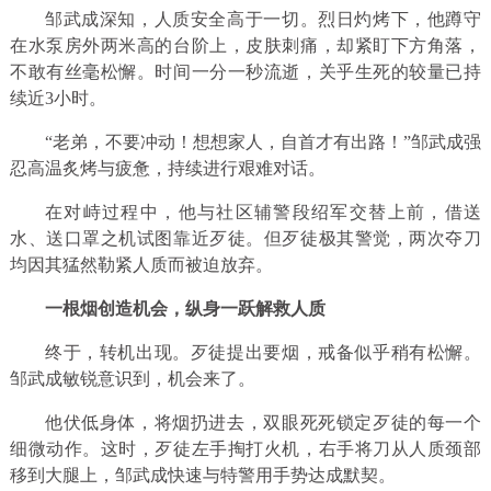
邹武成深知，人质安全高于一切。烈日灼烤下，他蹲守
在水泵房外两米高的台阶上，皮肤刺痛，却紧盯下方角落，
不敢有丝毫松懈。时间一分一秒流逝，关乎生死的较量已持
续近3小时。
“老弟，不要冲动！想想家人，自首才有出路！”邹武成强
忍高温炙烤与疲惫，持续进行艰难对话。
在对峙过程中，他与社区辅警段绍军交替上前，借送
水、送口罩之机试图靠近歹徒。但歹徒极其警觉，两次夺刀
均因其猛然勒紧人质而被迫放弃。
一根烟创造机会，纵身一跃解救人质
终于，转机出现。歹徒提出要烟，戒备似乎稍有松懈。
邹武成敏锐意识到，机会来了。
他伏低身体，将烟扔进去，双眼死死锁定歹徒的每一个
细微动作。这时，歹徒左手掏打火机，右手将刀从人质颈部
移到大腿上，邹武成快速与特警用手势达成默契。