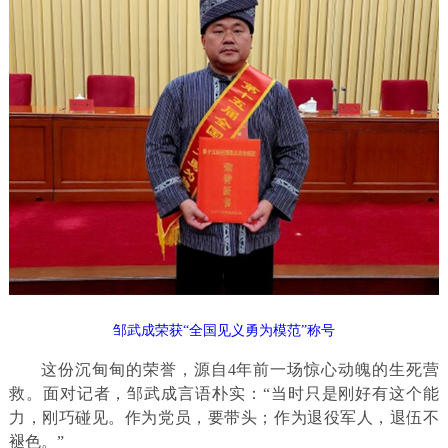
邹武成荣获“全国见义勇为模范”称号
这份沉甸甸的荣誉，源自4年前一场惊心动魄的生死营
救。面对记者，邹武成言语朴实：“当时只是刚好有这个能
力，刚巧碰见。作为党员，要带头；作为退役军人，退伍不
褪色。”