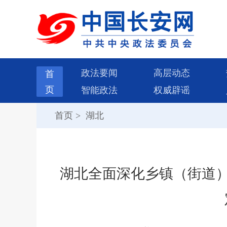
政法要闻
高层动态
首
页
智能政法
权威辟谣
首页
>
湖北
湖北全面深化乡镇（街道）