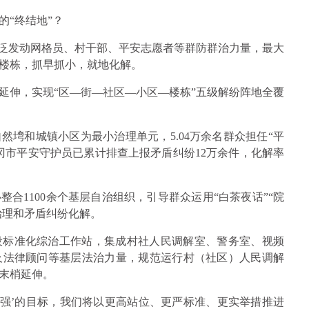
的“终结地”？
广泛发动网格员、村干部、平安志愿者等群防群治力量，最大
楼栋，抓早抓小，就地化解。
延伸，实现“区—街—社区—小区—楼栋”五级解纷阵地全覆
塆和城镇小区为最小治理单元，5.04万余名群众担任“平
冈市平安守护员已累计排查上报矛盾纠纷12万余件，化解率
合1100余个基层自治组织，引导群众运用“白茶夜话”“院
治理和矛盾纠纷化解。
设标准化综治工作站，集成村社人民调解室、警务室、视频
及法律顾问等基层法治力量，规范运行村（社区）人民调解
末梢延伸。
更强’的目标，我们将以更高站位、更严标准、更实举措推进