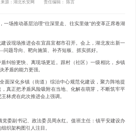
来源：湖北长安网
责任编辑： 陈言
，一场推动基层治理“往深里走、往实里做”的变革正席卷湖
化建设现场推进会在宜昌宜都市召开。会上，湖北发出新一
——问题导向、靶向施策、补齐短板、抓实抓好。
矛盾纠纷更快、离现场更近。跟村（社区）一级相比，乡镇
决矛盾的能力更强。
，全面深化乡镇（街道）综治中心规范化建设，聚力阵地提
速，真正把矛盾风险吸附在当地、化解在萌芽，不断筑牢平
记王林虎在此次推进会上强调。
镇党委副书记、政法委员周永红。值班主任：镇平安建设办
的组织架构图引人注目。