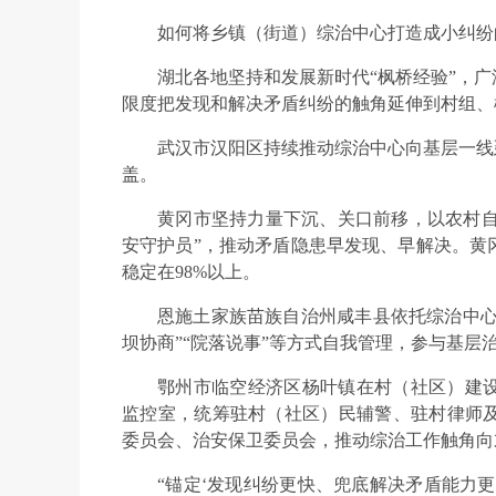
如何将乡镇（街道）综治中心打造成小纠纷
湖北各地坚持和发展新时代“枫桥经验”，
限度把发现和解决矛盾纠纷的触角延伸到村组、
武汉市汉阳区持续推动综治中心向基层一线
盖。
黄冈市坚持力量下沉、关口前移，以农村自然
安守护员”，推动矛盾隐患早发现、早解决。黄
稳定在98%以上。
恩施土家族苗族自治州咸丰县依托综治中心整
坝协商”“院落说事”等方式自我管理，参与基层
鄂州市临空经济区杨叶镇在村（社区）建
监控室，统筹驻村（社区）民辅警、驻村律师
委员会、治安保卫委员会，推动综治工作触角向
“锚定‘发现纠纷更快、兜底解决矛盾能力