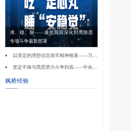
准、稳、狠——速览我国深化扫黑除恶
专项斗争最新部署
以坚定的理想信念筑牢精神根基——习近平党建思想理论品格系列述评之一
坚定不移与黑恶势力斗争到底——中央政法委负责同志就开展深化扫黑除恶专项斗争有关问题答记者问
枫桥经验