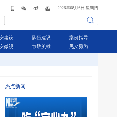
|
|
|
2026年08月6日 星期四
安建设
队伍建设
案例指导
安微视
致敬英雄
见义勇为
热点新闻