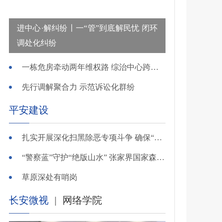
进中心·解纠纷丨一“管”到底解民忧 闭环
调处化纠纷
一栋危房牵动两年维权路 综治中心跨省寻鉴解民忧
先行调解聚合力 示范诉讼化群纷
平安建设
扎实开展深化扫黑除恶专项斗争 确保“全年全域平平安安、平平稳稳”——广东召开全省扫黑除恶专项斗争视频
“警察蓝”守护“绝版山水” 张家界国家森林公园景区派出所深化“生态警务”建设
草原深处有哨岗
长安微视
|
网络学院