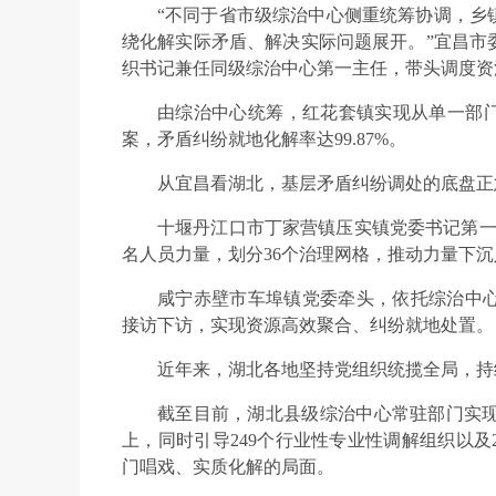
“不同于省市级综治中心侧重统筹协调，乡
绕化解实际矛盾、解决实际问题展开。”宜昌市
织书记兼任同级综治中心第一主任，带头调度资
由综治中心统筹，红花套镇实现从单一部门
案，矛盾纠纷就地化解率达99.87%。
从宜昌看湖北，基层矛盾纠纷调处的底盘正
十堰丹江口市丁家营镇压实镇党委书记第一
名人员力量，划分36个治理网格，推动力量下
咸宁赤壁市车埠镇党委牵头，依托综治中
接访下访，实现资源高效聚合、纠纷就地处置。
近年来，湖北各地坚持党组织统揽全局，持
截至目前，湖北县级综治中心常驻部门实现1
上，同时引导249个行业性专业性调解组织以及
门唱戏、实质化解的局面。