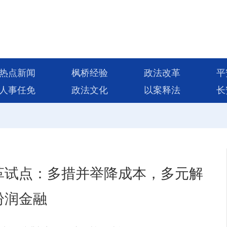
热点新闻
枫桥经验
政法改革
平
人事任免
政法文化
以案释法
长
革试点：多措并举降成本，多元解
纷润金融