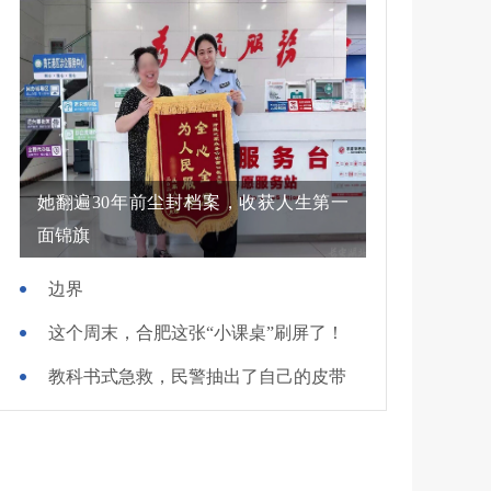
她翻遍30年前尘封档案，收获人生第一
面锦旗
边界
这个周末，合肥这张“小课桌”刷屏了！
教科书式急救，民警抽出了自己的皮带