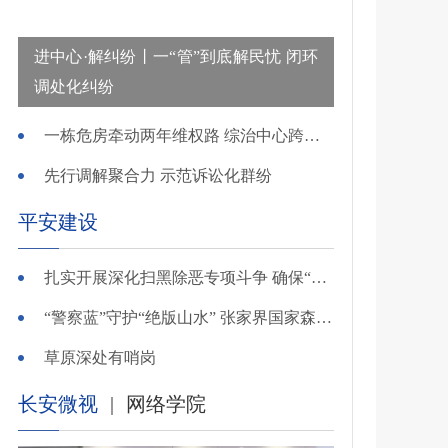
进中心·解纠纷丨一“管”到底解民忧 闭环
调处化纠纷
一栋危房牵动两年维权路 综治中心跨省寻鉴解民忧
先行调解聚合力 示范诉讼化群纷
平安建设
扎实开展深化扫黑除恶专项斗争 确保“全年全域平平安安、平平稳稳”——广东召开全省扫黑除恶专项斗争视频
“警察蓝”守护“绝版山水” 张家界国家森林公园景区派出所深化“生态警务”建设
草原深处有哨岗
长安微视
|
网络学院