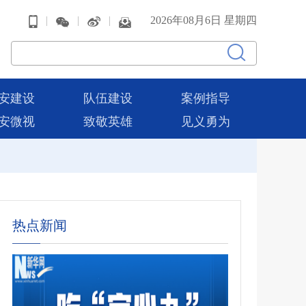
|
|
|
2026年08月6日 星期四
安建设
队伍建设
案例指导
安微视
致敬英雄
见义勇为
热点新闻