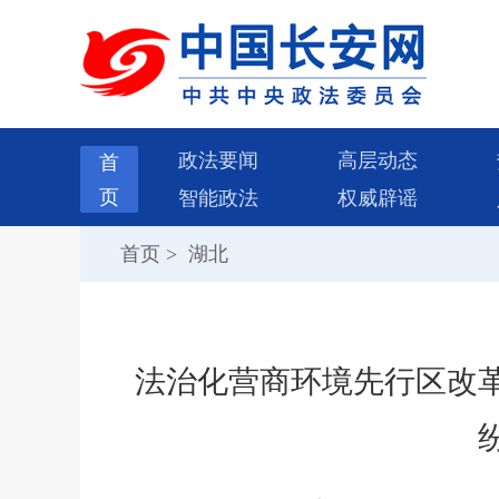
政法要闻
高层动态
首
页
智能政法
权威辟谣
首页
>
湖北
法治化营商环境先行区改