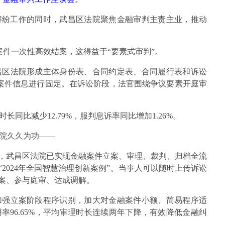
解纷工作的同时，武昌区法院聚焦金融审判主责主业，推动
案件一次性高效结案，这得益于“要素式审判”。
昌区法院形成主体身份表、合同约定表、合同履行表和诉讼
案件信息进行固定。在诉讼阶段，法官围绕争议要素开庭审
长同比减少12.79%，服判息诉率同比增加1.26%。
院久久为功——
”，武昌区法院已实现金融案件立案、审理、裁判、归档全流
“2024年全国智慧治理创新案例”。当事人可以随时上传诉讼
立案、参与庭审、达成调解。
加强立案阶段程序识别，加大对金融案件小额、简易程序适
用率96.65%，平均审理时长连续两年下降，有效降低金融纠