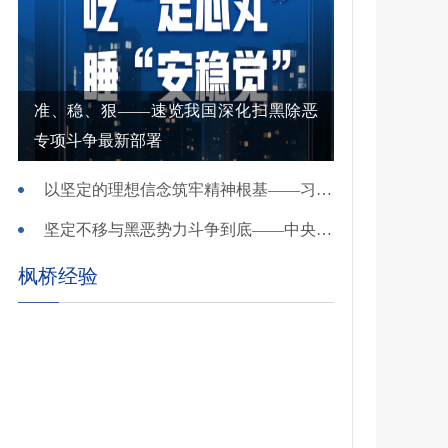
准、稳、狠——速览我国深化扫黑除恶
专项斗争最新部署
以坚定的理想信念筑牢精神根基——习近平党建思想理论品格系列述评之一
坚定不移与黑恶势力斗争到底——中央政法委负责同志就开展深化扫黑除恶专项斗争有关问题答记者问
枫桥经验