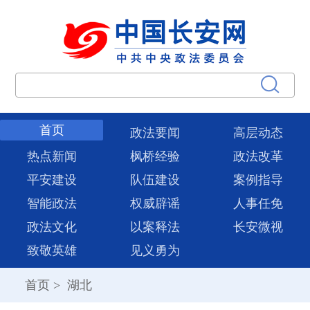
首页
政法要闻
高层动态
热点新闻
枫桥经验
政法改革
平安建设
队伍建设
案例指导
智能政法
权威辟谣
人事任免
政法文化
以案释法
长安微视
致敬英雄
见义勇为
首页
>
湖北