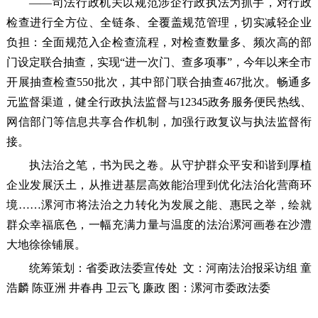
——司法行政机关以规范涉企行政执法为抓手，对行政
检查进行全方位、全链条、全覆盖规范管理，切实减轻企业
负担：全面规范入企检查流程，对检查数量多、频次高的部
门设定联合抽查，实现“进一次门、查多项事”，今年以来全市
开展抽查检查550批次，其中部门联合抽查467批次。畅通多
元监督渠道，健全行政执法监督与12345政务服务便民热线、
网信部门等信息共享合作机制，加强行政复议与执法监督衔
接。
执法治之笔，书为民之卷。从守护群众平安和谐到厚植
企业发展沃土，从推进基层高效能治理到优化法治化营商环
境……漯河市将法治之力转化为发展之能、惠民之举，绘就
群众幸福底色，一幅充满力量与温度的法治漯河画卷在沙澧
大地徐徐铺展。
统筹策划：省委政法委宣传处 文：河南法治报采访组 童
浩麟 陈亚洲 井春冉 卫云飞 廉政 图：漯河市委政法委