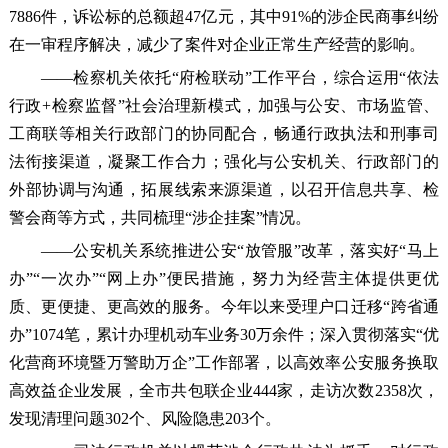
7886件，诉讼标的总额超47亿元，其中91%的涉企民商事纠纷
在一审程序解决，减少了案件对企业正常生产经营的影响。
——检察机关依托“府检联动”工作平台，综合运用“依法
行政+检察监督”社会治理新模式，加强与公安、市场监管、
工商联等相关行政部门的协同配合，畅通行政执法和刑事司
法衔接渠道，凝聚工作合力；强化与公安机关、行政部门的
外部协调与沟通，拓展线索来源渠道，以召开信息共享、检
警会商等方式，共同梳理“涉企挂案”情况。
——公安机关系统推进公安“放管服”改革，落实好“马上
办”“一次办”“网上办”便民措施，努力为经营主体提供更优
质、更便捷、更高效的服务。今年以来受理户口迁移“跨省通
办”1074笔，累计办理机动车业务30万余件；深入贯彻落实“优
化营商环境暨万警助万企”工作部署，以高效率公安服务换取
高效益企业发展，全市共包联企业444家，走访次数2358次，
发现清理问题302个、风险隐患203个。