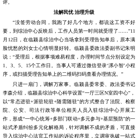
评。
法解民忧 治理升级
“没签劳动合同，我跑了好几个地方，都说这工资不好
要，到综治中心反映后，工作人员第一时间就受理了……”11
月12日，在临颍县综治中心当场拿到受理告知单后，原本满
脸忧愁的刘女士心情明显好转。临颍县委政法委副书记朱明
说：“受理后，根据事项难易程度，办理时间节点分别设定为
1、3、5、15个工作日。当事人可通过微信登录‘漯小智’小程
序，或扫描受理告知单上的二维码扫码查看办理情况。”
只进一扇门，调解万家事。临颍县委常委、政法委书记
李森介绍，临颍县综治中心科学设置“一厅三区N室四中心”，
以“常态进驻+派驻轮驻+随需随驻”的方式整合了法院、检察
院、公安、司法行政等单位相关人员入驻综治中心开展工
作，形成“一中心统筹+多部门联动+多元参与+基层预防”的一
站式矛盾纠纷多元化解格局，针对调解不成的矛盾，可直接
导入综治中心法官工作站的诉讼程序里，立调审执破一站式