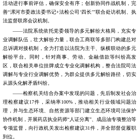
活动进行事前评估，确保安全有序；创新协同作战机制，完
善“漯河市委政法委书记+法检公司‘四长’”联合处访机制、执
法监督联席会议机制。
——法院系统依托党委领导的多元解纷大格局，充实专
业调解队伍，壮大解纷力量，联合工商联等多部门构建总对
总诉调对接机制，全力打造以法院为主干、纵横联动的多元
解纷平台。同时，针对商事、劳动、金融借款等纠纷高发
区，联合相关单位挂牌成立专业化调解机构，整合法院司法
调解与专业行业调解优势，为群众提供多元解纷路径，切实
从源头化解矛盾纠纷。
——检察机关结合办案中发现的问题，先后制发社会治
理检察建议17件，采纳率100%，推动相关行业领域问题治
理，并与生态环境、自然资源等部门建立生态环境司法保护
协作机制，开展药店执业药师“人证分离”、成品油专项整治等
专项监督，向行政机关发出检察建议31件，并全部督促履职
到位。