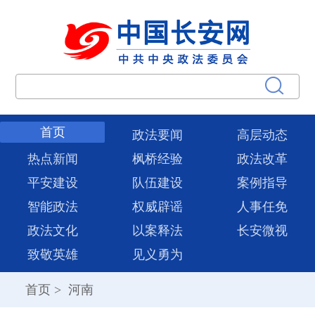
首页
政法要闻
高层动态
热点新闻
枫桥经验
政法改革
平安建设
队伍建设
案例指导
智能政法
权威辟谣
人事任免
政法文化
以案释法
长安微视
致敬英雄
见义勇为
首页
>
河南