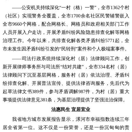
——公安机关持续深化“一村（格）一警”，全市1362个村
（社区）实现警务全覆盖，全市1700余名社区民警辅警嵌入
全市9660个网格，配合网格长、网格员和政府相关部门工作
人员开展入户走访，开展矛盾纠纷风险隐患排查化解等网格
治理工作。今年以来，共排查化解各类矛盾纠纷5771起，全
市未发生因矛盾纠纷引发的“民转刑”案件和个人极端案事件。
——司法行政系统持续深化村（居）法律顾问工作，创
新开展律师事务所与司法所“结对共建”，全市334名村（居）
法律顾问下沉至基层网格，服务村（居）依法治理、矛盾纠
纷排查化解、开展普法宣传、提供法律咨询服务，先后代为
起草法律文书389件，参与矛盾调解987件，为村（居）重大
事项提供法律意见381条，为基层治理提供了坚强法治保障。
法惠民生 宜居宜业
我省地方城市发展报告显示，漯河市幸福指数连续三年
居全省第一位。这不仅是一份荣誉，还是一份沉甸甸的责