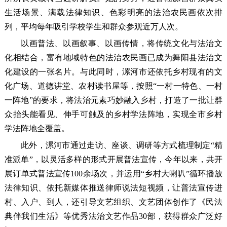
生活场景、满载法律知识、色彩明亮的法治农民画依次排
列，平均每年吸引学校学生和群众参观近万人次。
以画普法、以画叙事、以画传情，将传统文化与法治文
化相结合，富有地域特色的法治农民画已成为舞阳县法治文
化建设的一张名片。与此同时，漯河市还依托乡村现有的文
化广场、道德讲堂、农村读书屋等，按照“一村一特色、一村
一阵地”的要求，将法治元素巧妙融入乡村，打造了一批让群
众抬头能看见、伸手可触及的乡村学法阵地，实现全市乡村
学法阵地全覆盖。
此外，漯河市通过走访、座谈、调研等方式梳理制定“精
准派单”，以灵活多样的形式开展普法宣传，今年以来，共开
展订单式普法宣传100余场次，并运用“乡村大喇叭”循环播放
法律知识、依托新媒体推送律师说法短视频，让普法宣传进
村、入户、到人，还引导文艺组织、文艺团体创作了《民法
典伴我们生活》等优秀法治文艺作品30部，获得群众广泛好