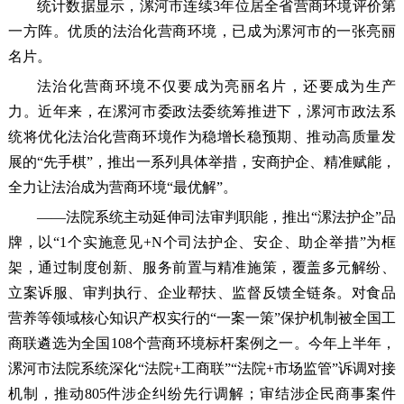
统计数据显示，漯河市连续3年位居全省营商环境评价第
一方阵。优质的法治化营商环境，已成为漯河市的一张亮丽
名片。
法治化营商环境不仅要成为亮丽名片，还要成为生产
力。近年来，在漯河市委政法委统筹推进下，漯河市政法系
统将优化法治化营商环境作为稳增长稳预期、推动高质量发
展的“先手棋”，推出一系列具体举措，安商护企、精准赋能，
全力让法治成为营商环境“最优解”。
——法院系统主动延伸司法审判职能，推出“漯法护企”品
牌，以“1个实施意见+N个司法护企、安企、助企举措”为框
架，通过制度创新、服务前置与精准施策，覆盖多元解纷、
立案诉服、审判执行、企业帮扶、监督反馈全链条。对食品
营养等领域核心知识产权实行的“一案一策”保护机制被全国工
商联遴选为全国108个营商环境标杆案例之一。今年上半年，
漯河市法院系统深化“法院+工商联”“法院+市场监管”诉调对接
机制，推动805件涉企纠纷先行调解；审结涉企民商事案件