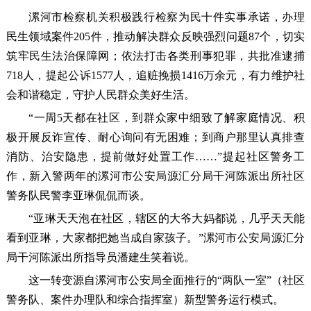
漯河市检察机关积极践行检察为民十件实事承诺，办理
民生领域案件205件，推动解决群众反映强烈问题87个，切实
筑牢民生法治保障网；依法打击各类刑事犯罪，共批准逮捕
718人，提起公诉1577人，追赃挽损1416万余元，有力维护社
会和谐稳定，守护人民群众美好生活。
“一周5天都在社区，到群众家中细致了解家庭情况、积
极开展反诈宣传、耐心询问有无困难；到商户那里认真排查
消防、治安隐患，提前做好处置工作……”提起社区警务工
作，新入警两年的漯河市公安局源汇分局干河陈派出所社区
警务队民警李亚琳侃侃而谈。
“亚琳天天泡在社区，辖区的大爷大妈都说，几乎天天能
看到亚琳，大家都把她当成自家孩子。”漯河市公安局源汇分
局干河陈派出所指导员潘建生笑着说。
这一转变源自漯河市公安局全面推行的“两队一室”（社区
警务队、案件办理队和综合指挥室）新型警务运行模式。