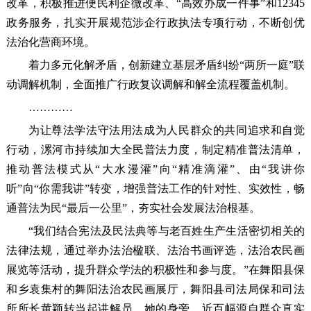
改革，积极推进便民利企微改革、“高效办成一件事”和12345
政务服务，扎实开展规范涉企行政执法专项行动，不断创优
法治化营商环境。
着力多元化解矛盾，创新建立基层矛盾纠纷“两所一庭”联
动调解机制，全面推广行政复议调解和解全流程覆盖机制。
…………
为让尊法学法守法用法成为人民群众的共同追求和自觉
行动，漯河市持续加大全民普法力度，制定精准普法清单，
推动普法模式从“大水漫灌”向“精准滴灌”、由“我讲你
听”向“你需我讲”转变，增强普法工作的针对性、实效性，畅
通普法为民“最后一公里”，夯实社会发展法治根基。
“我们结合宪法及民法典等与老百姓生产生活密切相关的
法律法规，通过举办法治楹联、法治书画评选，法治农民画
展览等活动，提升群众学法的积极性和参与度。”在舞阳县保
和乡袁集村的舞阳法治农民画展厅，舞阳县司法局保和司法
所所长黄颖转当起讲解员。她的身旁，近百幅源自群众真实