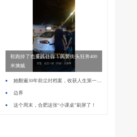
鞋跑掉了也要抓住你！民警街头狂奔400
米擒贼
她翻遍30年前尘封档案，收获人生第一面锦旗
边界
这个周末，合肥这张“小课桌”刷屏了！