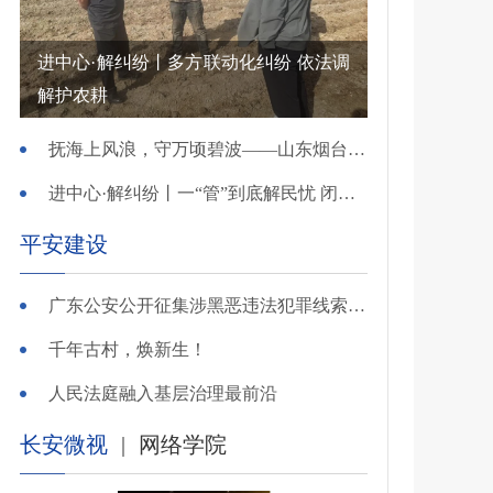
进中心·解纠纷丨多方联动化纠纷 依法调
解护农耕
抚海上风浪，守万顷碧波——山东烟台把矛盾化解在微澜未起时
进中心·解纠纷丨一“管”到底解民忧 闭环调处化纠纷
平安建设
广东公安公开征集涉黑恶违法犯罪线索，26个举报电话公布
千年古村，焕新生！
人民法庭融入基层治理最前沿
长安微视
|
网络学院