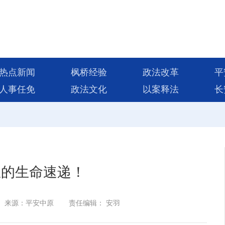
热点新闻
枫桥经验
政法改革
平
人事任免
政法文化
以案释法
长
公里的生命速递！
来源：平安中原
责任编辑： 安羽