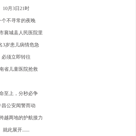
10月3日21时
一个不寻常的夜晚
市襄城县人民医院里
名3岁患儿病情危急
必须立即转往
南省儿童医院抢救
命至上，分秒必争
许昌公安闻警而动
跨越两地的护航接力
就此展开......