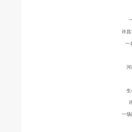
许昌
一
河
生
一场