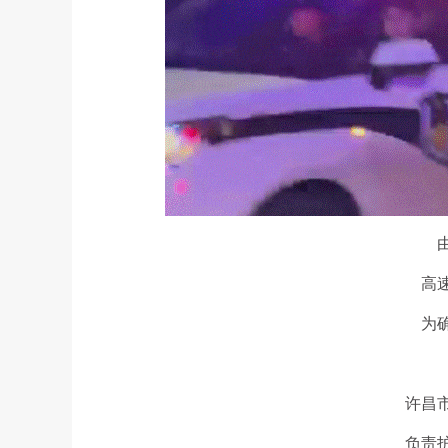
高
为
许昌
负责