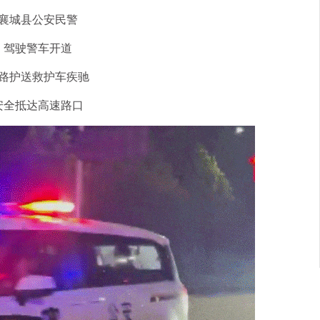
襄城县公安民警
驾驶警车开道
路护送救护车疾驰
安全抵达高速路口