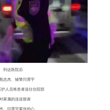
到达医院后
甄忠杰、辅警闫霄宇
医护人员将患者送往住院部
对家属的连连致谢
杰、闫霄宇紧张的心