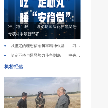
准、稳、狠——速览我国深化扫黑除恶
专项斗争最新部署
以坚定的理想信念筑牢精神根基——习近平党建思想理论品格系列述评之一
坚定不移与黑恶势力斗争到底——中央政法委负责同志就开展深化扫黑除恶专项斗争有关问题答记者问
枫桥经验