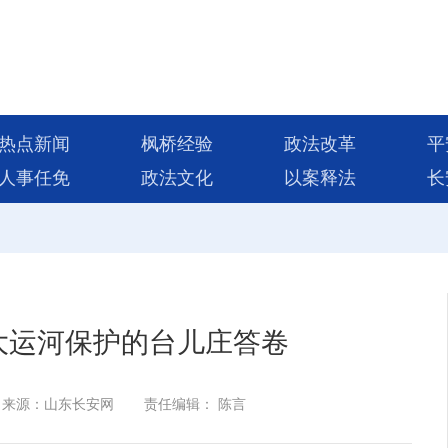
热点新闻
枫桥经验
政法改革
平
人事任免
政法文化
以案释法
长
大运河保护的台儿庄答卷
来源：山东长安网
责任编辑： 陈言