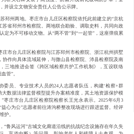
，并设立文物安全责任人公告公示牌。
苏邳州两地。枣庄市台儿庄区检察院依托此前建立的“京杭
江苏省邳州市检察院。两地联合勘验、调取史料，共同向政
定为不可移动文物。从“两不管”到“一起管”，这座弹痕累
，枣庄市台儿庄区检察院与江苏邳州市检察院、浙江杭州拱墅
月，协作向具体流域延伸，与微山县检察院、沛县检察院及南
4月，三地推进会签《跨区域检察共护工作机制》，互设联络
血管”。
协委员、专业技术人员的24人志愿者队伍，构建‘检察+群
助大数据法律监督模型提升办案精准度，其土地资源保护模
”枣庄市台儿庄区检察院检察长王光永表示。2025年6月3
“益心为公”志愿者前往涛沟桥整改现场进行跟进监督。经评
维护。
，“鲁风运河”古城文化廊道沿线的抗战纪念设施存在年久失
行、盲道中断）等问题，影响老年人和残障人士参观。为