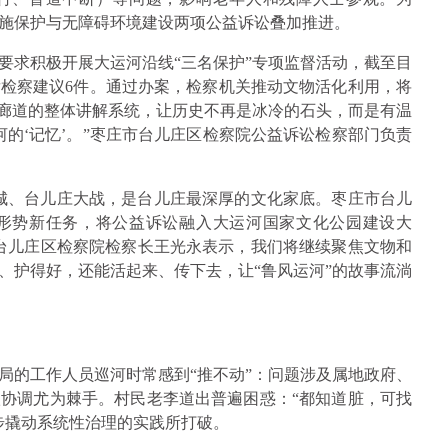
施保护与无障碍环境建设两项公益诉讼叠加推进。
要求积极开展大运河沿线“三名保护”专项监督活动，截至目
发检察建议6件。通过办案，检察机关推动文物活化利用，将
化廊道的整体讲解系统，让历史不再是冰冷的石头，而是有温
的‘记忆’。”枣庄市台儿庄区检察院公益诉讼检察部门负责
城、台儿庄大战，是台儿庄最深厚的文化家底。枣庄市台儿
形势新任务，将公益诉讼融入大运河国家文化公园建设大
台儿庄区检察院检察长王光永表示，我们将继续聚焦文物和
、护得好，还能活起来、传下去，让“鲁风运河”的故事流淌
局的工作人员巡河时常感到“推不动”：问题涉及属地政府、
协调尤为棘手。村民老李道出普遍困惑：“都知道脏，可找
步撬动系统性治理的实践所打破。