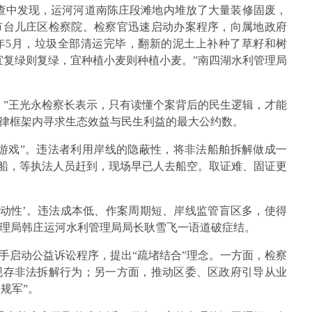
巡查中发现，运河河道南陈庄段滩地内堆放了大量装修固废，
市台儿庄区检察院。检察官迅速启动办案程序，向属地政府
年5月，垃圾全部清运完毕，翻新的泥土上补种了草籽和树
宜复绿则复绿，宜种植小麦则种植小麦。”南四湖水利管理局
。”王光永检察长表示，只有读懂个案背后的民生逻辑，才能
律框架内寻求生态效益与民生利益的最大公约数。
游戏”。违法者利用岸线的隐蔽性，将非法船舶拆解做成一
艘船，等执法人员赶到，现场早已人去船空。取证难、固证更
流动性’。违法成本低、作案周期短、岸线监管盲区多，使得
管理局韩庄运河水利管理局局长耿雪飞一语道破症结。
手启动公益诉讼程序，提出“疏堵结合”理念。一方面，检察
现存非法拆解行为；另一方面，推动区委、区政府引导从业
规军”。