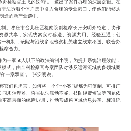
”承办检察官王飞的这句话，道出了案件办理的深层逻辑。在
的非法拆船个体户集中引入合规的专业港口，使他们能够从
制造的新产业链中。
机制。枣庄市台儿庄区检察院副检察长张安明介绍道，协作
资源共享，实现线索实时移送、资源共用、经验互通；创
托这一机制，该院与沿线多地检察机关建立线索移送、联合办
检察合力。
作为一家50人以下的政法编制小院，为提升系统治理效能，
办案模式，由全科检察官办案团队对涉及运河流域的多领域案
‘一案双查’。”张安明说。
察官们也坦言，如何将一个个“小案”提炼为可复制、可推广
染同步治理难、跨省执法联动不畅、技防经费短缺等问题依
助更高层面的统筹协调，推动形成跨区域信息共享、标准统