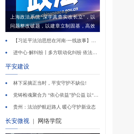
上海政法系统“深学真查实改长立”，以
问题整改破题，以建章立制固基，高效
解纷结案增强群众获得感
【习近平法治思想在河南·一线故事】河南省新乡市红旗区：高能效治理的“洪门密码”
进中心·解纠纷丨多方联动化纠纷 依法调解护农耕
平安建设
林下采摘正当时，平安守护不缺位!
党铸检魂聚合力 “依心依益”护公益 以“四融”路径引领多元共治
贵州：法治护航赶路人 暖心守护新业态
长安微视
|
网络学院