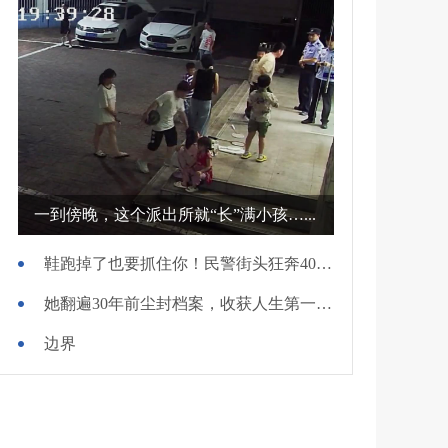
一到傍晚，这个派出所就“长”满小孩…...
鞋跑掉了也要抓住你！民警街头狂奔400米擒贼
她翻遍30年前尘封档案，收获人生第一面锦旗
边界