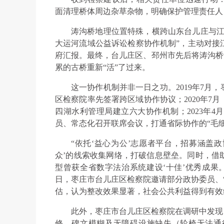
面清理桥体周边杂草杂物，明确保护管理责任人
涛沟桥地理位置特殊，横跨山东台儿庄与江
大运河流域公益诉讼检察协作机制”，主动对接
府汇报。最终，台儿庄区、邳州市先后将涛沟桥认
累的古桥重新“活”了过来。
这一协作机制并非一日之功。2019年7月
区检察院率先签署跨区域协作协议；2020年7
四湖水利管理局建立六大协作机制；2023年
员、常态化召开联席会议，打通省际协作的“毛细
“依托‘益心为公’志愿者平台，招募涵盖政
众’的线索收集网络，打破信息壁垒。同时，借
型曾获全省数字法治系统建设‘十佳’优秀成果。
日，枣庄市台儿庄区检察院邀请部分政协委员、
估，认为整改效果显著，社会公共利益得到有效
此外，枣庄市台儿庄区检察院在调研中发现
修、碑文模糊及无障碍设施缺失（轮椅无法通