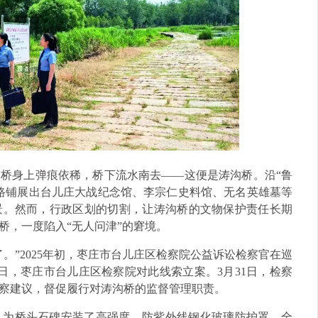
桥身上弹痕依稀，桥下流水南去——这便是涛沟桥。沿“鲁
路铺展出台儿庄大战纪念馆、李宗仁史料馆、无名英雄墓等
景。然而，行政区划的切割，让涛沟桥的文物保护责任长期
桥，一度陷入“无人问津”的窘境。
。”2025年初，枣庄市台儿庄区检察院公益诉讼检察官在巡
日，枣庄市台儿庄区检察院对此线索立案。3月31日，检察
检察建议，督促履行对涛沟桥的监督管理职责。
：为桥头石碑安装了高强度、防紫外线钢化玻璃防护罩，全