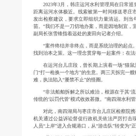
2023年3月，韩庄运河水利管理局在日常
距离运河水体极近。线索被第一时间移送枣庄
发出检察建议，要求立即组织力量清运。到当
苗。“我们不是一刀切地办案，而是因地制宜，
副局长张雪锋指着远处的麦田向记者介绍。
“案件终结并非终点，而是系统治理的起点
找到治本之策。这一理念贯穿每一起案件：在法
在运河台儿庄段，曾长期上演着一场“猫鼠
门“打一枪换一个地方”的生意。两三天拆完一
难，执法陷入“屡禁不止”的怪圈。
“非法船舶拆解之所以难治，根源在于其‘
传统的‘以罚代管’模式收效甚微。”南四湖水利
对此，南四湖局与枣庄市台儿庄区检察院携
机关通过公益诉讼督促行政机关依法严厉打击
人员“上岸”进入合规港口，从“游击队”转变为“正