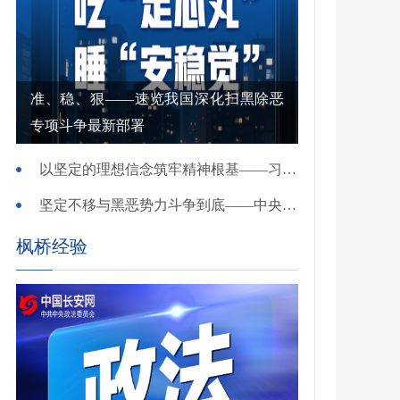
准、稳、狠——速览我国深化扫黑除恶
专项斗争最新部署
以坚定的理想信念筑牢精神根基——习近平党建思想理论品格系列述评之一
坚定不移与黑恶势力斗争到底——中央政法委负责同志就开展深化扫黑除恶专项斗争有关问题答记者问
枫桥经验