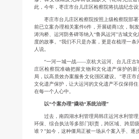
此，今年，枣庄市台儿庄区检察院将抗战纪念设
枣庄市台儿庄区检察院按照上级检察院部署
前已立案办理相关案件6件，开展磋商1次，制
涛沟桥、运河防务碑等纳入“鲁风运河”古城文
度的故事。“我们不只是办案，更是在梳理一条河
人说。
“一河一城一战——京杭大运河、台儿庄古
庄区检察院准确把握文物和文化遗产保护的新
局，以高质效办案服务文化强区建设。”枣庄市
文化遗产保护，让大运河的文化遗产不仅保得住
在每一个人心中。
以“个案办理”撬动“系统治理”
过去，南四湖水利管理局韩庄运河水利管理
环保、综合执法等多部门职责，跨区域、跨层级
谁？”如今，这种僵局正被一场从个案入手、逐