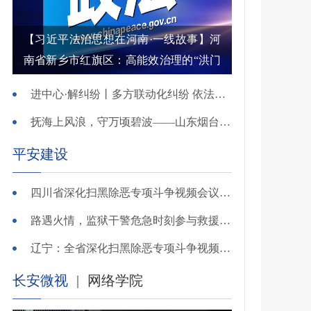
【习近平法治思想在河南·一线故事】河
南省新乡市红旗区：高能效治理的“洪门
密码”
进中心·解纠纷丨多方联动化纠纷 依法调解护农耕
抚海上风浪，守万顷碧波——山东烟台把矛盾化解在微澜未起时
平安建设
四川省深化扫黑除恶专项斗争视频会议召开 于立军出席并讲话
路遇火情，监狱干警危急时刻参与救援显身手！
辽宁：全省深化扫黑除恶专项斗争视频会议召开
长安微视
|
网络学院