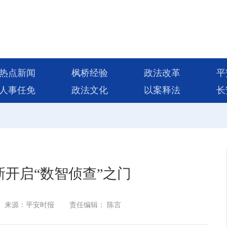
热点新闻
枫桥经验
政法改革
平
人事任免
政法文化
以案释法
长
开启“数智侦查”之门
来源：平安时报
责任编辑： 陈言