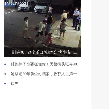
一到傍晚，这个派出所就“长”满小孩…...
鞋跑掉了也要抓住你！民警街头狂奔400米擒贼
她翻遍30年前尘封档案，收获人生第一面锦旗
边界