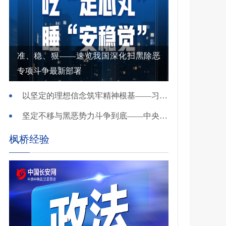
准、稳、狠——速览我国深化扫黑除恶
专项斗争最新部署
以坚定的理想信念筑牢精神根基——习近平党建思想理论品格系列述评之一
坚定不移与黑恶势力斗争到底——中央政法委负责同志就开展深化扫黑除恶专项斗争有关问题答记者问
枫桥经验