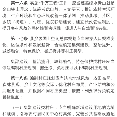
第十六条
实施“千万工程”工作，应当遵循绿水青山就是
金山银山理念，统筹考虑自然、人文要素，推进农村生活环
境、生产环境和生态环境改善一体谋划，推动县域、片区、
乡镇（街道）、村庄、庭院联动建设，建立长效管理制度，
提升乡村风貌的整体性和协调性，促进人与自然和谐共生。
第十七条
县乡级国土空间总体规划应当根据人口规模变
化、区位条件和发展趋势，合理确定集聚建设、整治提升、
城郊融合、特色保护、搬迁撤并等村庄类型。
集聚建设、整治提升、城郊融合、特色保护类村庄应当
依法编制村庄规划，搬迁撤并类村庄可以不编制村庄规划。
第十八条
编制村庄规划应当结合地域风貌、农田布局、
森林景观、乡土文化等实际，优化村庄布局、产业结构和公
共服务配置，并根据不同村庄类型，按照下列要求分类确定
管控重点：
（一）集聚建设类村庄，应当明确新增建设用地的选址
和规模，引导农村居民向中心村集聚，完善公共基础设施配