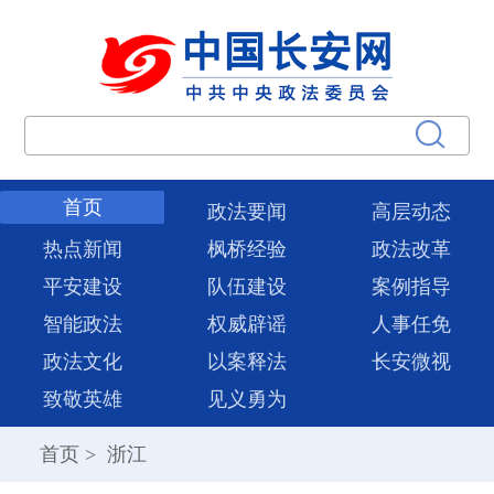
首页
政法要闻
高层动态
热点新闻
枫桥经验
政法改革
平安建设
队伍建设
案例指导
智能政法
权威辟谣
人事任免
政法文化
以案释法
长安微视
致敬英雄
见义勇为
首页
>
浙江