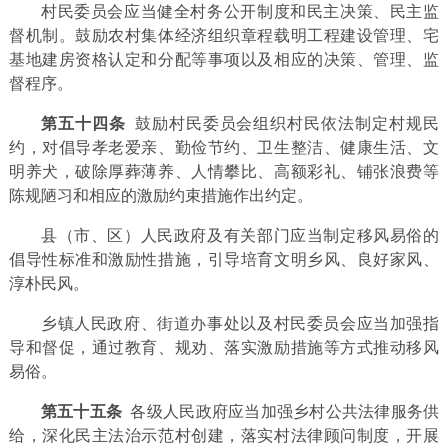
村民委员会应当健全村务公开制度和民主决策、民主监
督机制。鼓励农村集体经济组织章程载明工程建设管理、宅
基地建房资格认定和分配等事项以及相应的决策、管理、监
督程序。
第五十四条
鼓励村民委员会组织村民依法制定村规民
约，对倡导孝老爱亲、勤俭节约、卫生整洁、健康生活、文
明养犬，破除厚葬薄养、人情攀比、高额彩礼、铺张浪费等
陈规陋习和相应的激励约束措施作出约定。
县（市、区）人民政府及有关部门应当制定移风易俗的
倡导性标准和激励性措施，引导培育文明乡风、良好家风、
淳朴民风。
乡镇人民政府、街道办事处以及村民委员会应当加强指
导和督促，通过教育、规劝、落实激励措施等方式推动移风
易俗。
第五十五条
各级人民政府应当加强乡村公共法律服务供
给，深化民主法治示范村创建，落实村法律顾问制度，开展