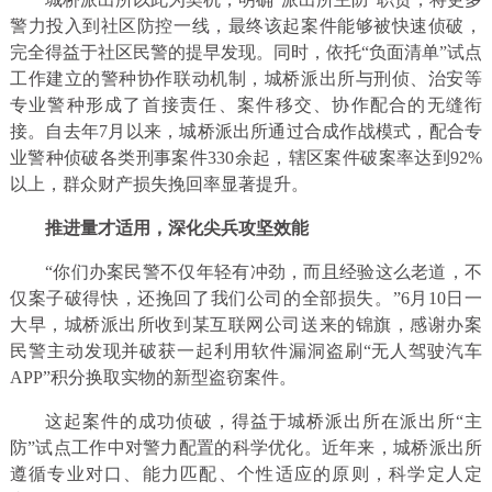
警力投入到社区防控一线，最终该起案件能够被快速侦破，
完全得益于社区民警的提早发现。同时，依托“负面清单”试点
工作建立的警种协作联动机制，城桥派出所与刑侦、治安等
专业警种形成了首接责任、案件移交、协作配合的无缝衔
接。自去年7月以来，城桥派出所通过合成作战模式，配合专
业警种侦破各类刑事案件330余起，辖区案件破案率达到92%
以上，群众财产损失挽回率显著提升。
推进量才适用，深化尖兵攻坚效能
“你们办案民警不仅年轻有冲劲，而且经验这么老道，不
仅案子破得快，还挽回了我们公司的全部损失。”6月10日一
大早，城桥派出所收到某互联网公司送来的锦旗，感谢办案
民警主动发现并破获一起利用软件漏洞盗刷“无人驾驶汽车
APP”积分换取实物的新型盗窃案件。
这起案件的成功侦破，得益于城桥派出所在派出所“主
防”试点工作中对警力配置的科学优化。近年来，城桥派出所
遵循专业对口、能力匹配、个性适应的原则，科学定人定