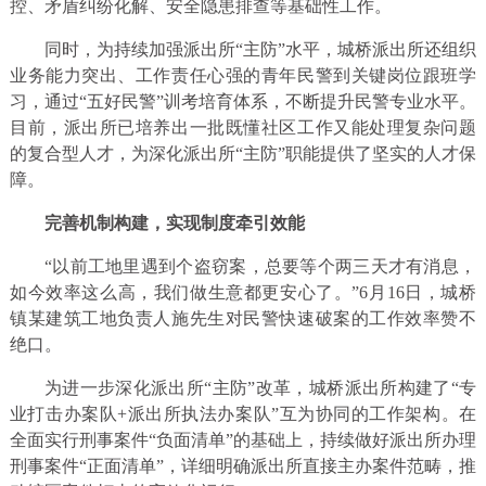
控、矛盾纠纷化解、安全隐患排查等基础性工作。
同时，为持续加强派出所“主防”水平，城桥派出所还组织
业务能力突出、工作责任心强的青年民警到关键岗位跟班学
习，通过“五好民警”训考培育体系，不断提升民警专业水平。
目前，派出所已培养出一批既懂社区工作又能处理复杂问题
的复合型人才，为深化派出所“主防”职能提供了坚实的人才保
障。
完善机制构建，实现制度牵引效能
“以前工地里遇到个盗窃案，总要等个两三天才有消息，
如今效率这么高，我们做生意都更安心了。”6月16日，城桥
镇某建筑工地负责人施先生对民警快速破案的工作效率赞不
绝口。
为进一步深化派出所“主防”改革，城桥派出所构建了“专
业打击办案队+派出所执法办案队”互为协同的工作架构。在
全面实行刑事案件“负面清单”的基础上，持续做好派出所办理
刑事案件“正面清单”，详细明确派出所直接主办案件范畴，推