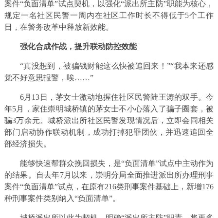
案件“负面清单”试点契机，以强化“派出所主防”职能为核心，
规定一名社区民警一周内在社区工作时长不得低于5个工作
日，在警务改革中释放新效能。
强化合成作战，提升联动防控效能
“真没想到，被骗钱财能这么快被追回来！”“我本来还感
觉不好意思报警，唉……”
6月13日，茅女士激动地握住社区民警陆王涛的双手。今
年5月，家住崇明城桥镇的茅女士不小心落入了骗子圈套，被
骗3万余元。城桥派出所社区民警发现情况后，立即会同相关
部门启动协作联动机制，成功打掉犯罪团伙，并迅速追回全
部经济损失。
能够快速帮群众挽回损失，是“负面清单”试点中主动作为
的结果。自去年7月以来，崇明分局全面推进派出所办理刑事
案件“负面清单”试点，在原有216类刑事案件基础上，新增176
种刑事案件类别纳入“负面清单”。
城桥派出所以此为契机，明确“派出所主防”职责，将更多