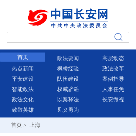
首页
政法要闻
高层动态
热点新闻
枫桥经验
政法改革
平安建设
队伍建设
案例指导
智能政法
权威辟谣
人事任免
政法文化
以案释法
长安微视
致敬英雄
见义勇为
首页
>
上海