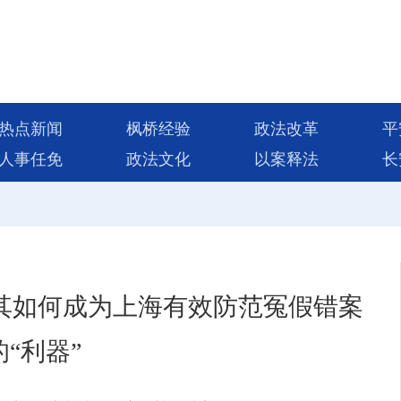
热点新闻
枫桥经验
政法改革
平
人事任免
政法文化
以案释法
长
？其如何成为上海有效防范冤假错案
的“利器”