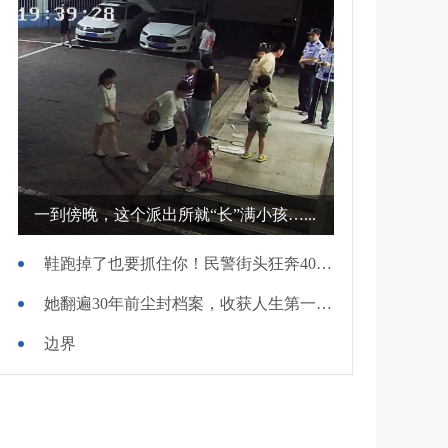
一到傍晚，这个派出所就“长”满小孩…...
鞋跑掉了也要抓住你！民警街头狂奔400米擒贼
她翻遍30年前尘封档案，收获人生第一面锦旗
边界