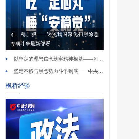
准、稳、狠——速览我国深化扫黑除恶
专项斗争最新部署
以坚定的理想信念筑牢精神根基——习近平党建思想理论品格系列述评之一
坚定不移与黑恶势力斗争到底——中央政法委负责同志就开展深化扫黑除恶专项斗争有关问题答记者问
枫桥经验