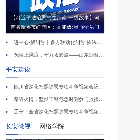
【习近平法治思想在河南·一线故事】河
南省新乡市红旗区：高能效治理的“洪门
密码”
进中心·解纠纷丨多方联动化纠纷 依法调解护农耕
抚海上风浪，守万顷碧波——山东烟台把矛盾化解在微澜未起时
平安建设
四川省深化扫黑除恶专项斗争视频会议召开 于立军出席并讲话
路遇火情，监狱干警危急时刻参与救援显身手！
辽宁：全省深化扫黑除恶专项斗争视频会议召开
长安微视
|
网络学院