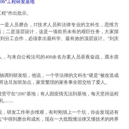
206”工程研发基地
6工程”作出批示。
一是人员磨合，IT技术人员和法律专业的文科生，思维方
题；二是顶层设计，这是一项前所未有的艰巨任务，大家摸
到分工合作，必须拿出最科学、最有效的顶层设计。”刘庆
人，与来自公检法司的400余名办案人员昼夜奋战，遇水搭
抽调到研发组，他说，一个学法律的文科生“硬是”被改造成
通宵达旦加班加点，家里繁琐的家务事全部交给了爱人。
被坚守在“206”基地；有人因疫情无法到基地，每天坚持远程
礼……
亚说，研发工作举步维艰，有时刚填上一个坑，你会发现还有
坑”中得到磨合和成长，现在一大批既懂法律又懂技术的跨界