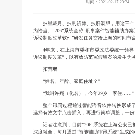
时间：2021-02-17 20:24
披星戴月、披荆斩棘、披肝沥胆，用这三个成
为恰当。“206”系统全称“刑事案件智能辅助办案
诉讼制度改革软件”研发任务交给上海的时间节
4年来，在上海市委和市委政法委统一领导
诉讼制度改革”，以有效防范冤假错案的发生为
拓荒者
“姓名、年龄、家庭住址？”
“我叫许翔（化名），今年29岁，家住……”
整个讯问过程通过智能语音软件转换形成
选择有效文字点击插入，再进行简单调整，一份
记者注意到，目前“206”系统在上海公安
深度融合，每月通过“智能辅助审讯系统”生成的