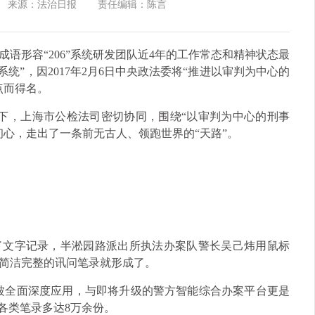
来源：法治日报
责任编辑：陈言
语形容“206”系统研发团队近4年的工作常态和精神状态最
系统”，因2017年2月6日中央政法委将“推进以审判为中心的
点而得名。
下，上海市公检法司密切协同，围绕“以审判为中心的刑事
初心，走出了一条前无古人、领跑世界的“天路”。
了文字记录，半淞园路派出所执法办案队警长吴己炜用鼠标
简洁完整的讯问笔录就形成了。
已被全面深度应用，与即将升级的警方智能综合办案平台更是
各类笔录多达8万余份。