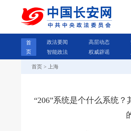
政法要闻
高层动态
首
页
智能政法
权威辟谣
首页
>
上海
“206”系统是个什么系统