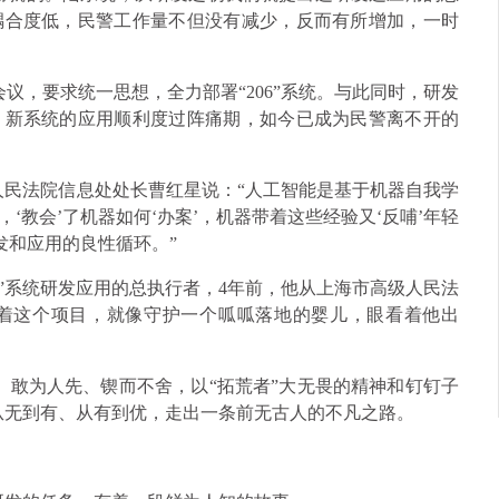
耦合度低，民警工作量不但没有减少，反而有所增加，一时
会议，要求统一思想，全力部署“206”系统。与此同时，研发
，新系统的应用顺利度过阵痛期，如今已成为民警离不开的
级人民法院信息处处长曹红星说：“人工智能是基于机器自我学
‘教会’了机器如何‘办案’，机器带着这些经验又‘反哺’年轻
发和应用的良性循环。”
6”系统研发应用的总执行者，4年前，他从上海市高级人民法
着这个项目，就像守护一个呱呱落地的婴儿，眼看着他出
、敢为人先、锲而不舍，以“拓荒者”大无畏的精神和钉钉子
，从无到有、从有到优，走出一条前无古人的不凡之路。