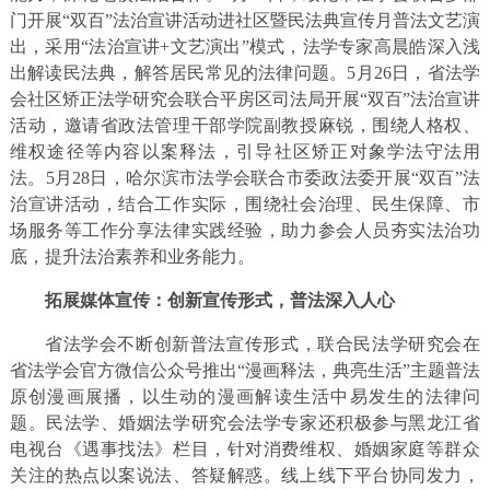
门开展“双百”法治宣讲活动进社区暨民法典宣传月普法文艺演
出，采用“法治宣讲+文艺演出”模式，法学专家高晨皓深入浅
出解读民法典，解答居民常见的法律问题。5月26日，省法学
会社区矫正法学研究会联合平房区司法局开展“双百”法治宣讲
活动，邀请省政法管理干部学院副教授麻锐，围绕人格权、
维权途径等内容以案释法，引导社区矫正对象学法守法用
法。5月28日，哈尔滨市法学会联合市委政法委开展“双百”法
治宣讲活动，结合工作实际，围绕社会治理、民生保障、市
场服务等工作分享法律实践经验，助力参会人员夯实法治功
底，提升法治素养和业务能力。
拓展媒体宣传：创新宣传形式，普法深入人心
省法学会不断创新普法宣传形式，联合民法学研究会在
省法学会官方微信公众号推出“漫画释法，典亮生活”主题普法
原创漫画展播，以生动的漫画解读生活中易发生的法律问
题。民法学、婚姻法学研究会法学专家还积极参与黑龙江省
电视台《遇事找法》栏目，针对消费维权、婚姻家庭等群众
关注的热点以案说法、答疑解惑。线上线下平台协同发力，