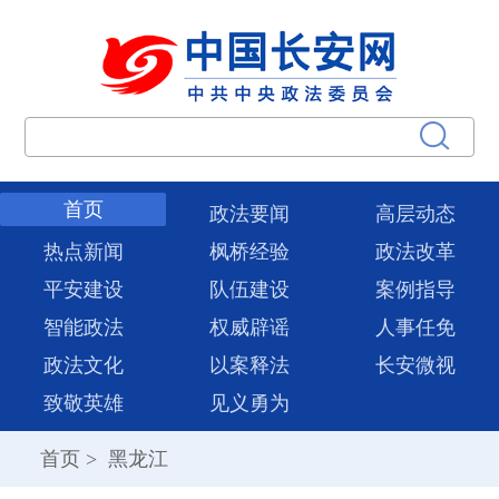
首页
政法要闻
高层动态
热点新闻
枫桥经验
政法改革
平安建设
队伍建设
案例指导
智能政法
权威辟谣
人事任免
政法文化
以案释法
长安微视
致敬英雄
见义勇为
首页
>
黑龙江