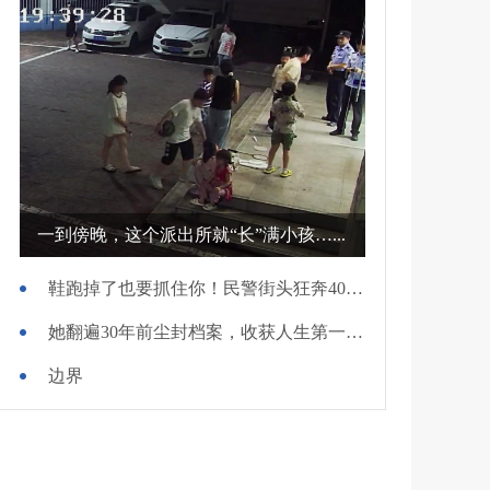
一到傍晚，这个派出所就“长”满小孩…...
鞋跑掉了也要抓住你！民警街头狂奔400米擒贼
她翻遍30年前尘封档案，收获人生第一面锦旗
边界