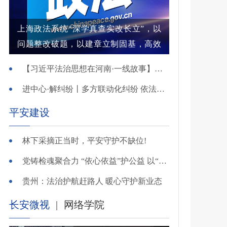
上海政法系统“深学真查实改长立”，以
问题整改破题，以建章立制固基，高效
解纷结案增强群众获得感
【习近平法治思想在河南·一线故事】河南省新乡市红旗区：高能效治理的“洪门密码”
进中心·解纠纷丨多方联动化纠纷 依法调解护农耕
平安建设
林下采摘正当时，平安守护不缺位!
党铸检魂聚合力 “依心依益”护公益 以“四融”路径引领多元共治
贵州：法治护航赶路人 暖心守护新业态
长安微视
|
网络学院