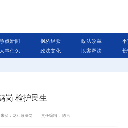
热点新闻
枫桥经验
政法改革
平
人事任免
政法文化
以案释法
长
亮鹤岗 检护民生
来源：龙江政法网
责任编辑： 陈言