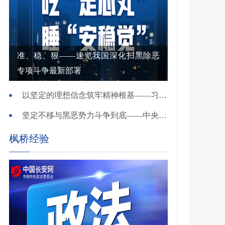
准、稳、狠——速览我国深化扫黑除恶
专项斗争最新部署
以坚定的理想信念筑牢精神根基——习近平党建思想理论品格系列述评之一
坚定不移与黑恶势力斗争到底——中央政法委负责同志就开展深化扫黑除恶专项斗争有关问题答记者问
枫桥经验