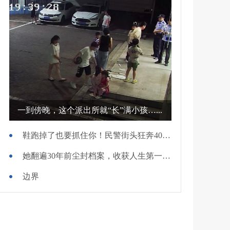
一到傍晚，这个派出所就“长”满小孩…...
鞋跑掉了也要抓住你！民警街头狂奔400米擒贼
她翻遍30年前尘封档案，收获人生第一面锦旗
边界