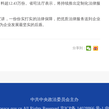
法资料超12.43万份。省司法厅表示，将持续推出定制化法律服
宣讲，一份份实打实的法律保障，把优质法律服务送到企业
为企业发展最坚实的后盾。
分享到：
中共中央政法委员会主办
eace.gov.cn All Rights Reserved
京ICP备 14028866 号-1
中