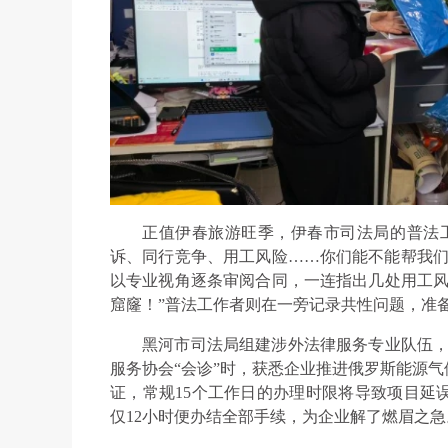
正值伊春旅游旺季，伊春市司法局的普法
诉、同行竞争、用工风险……你们能不能帮我们
以专业视角逐条审阅合同，一连指出几处用工风
窟窿！”普法工作者则在一旁记录共性问题，准
黑河市司法局组建涉外法律服务专业队伍，
服务协会“会诊”时，获悉企业推进俄罗斯能源
证，常规15个工作日的办理时限将导致项目延
仅12小时便办结全部手续，为企业解了燃眉之急