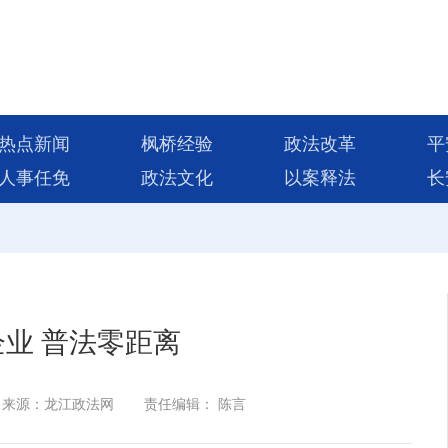
热点新闻
枫桥经验
政法改革
平
人事任免
政法文化
以案释法
长
业 普法零距离
来源：龙江政法网
责任编辑： 陈言