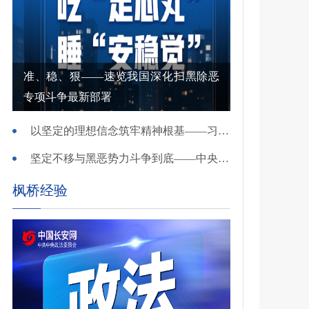
准、稳、狠——速览我国深化扫黑除恶
专项斗争最新部署
以坚定的理想信念筑牢精神根基——习近平党建思想理论品格系列述评之一
坚定不移与黑恶势力斗争到底——中央政法委负责同志就开展深化扫黑除恶专项斗争有关问题答记者问
枫桥经验