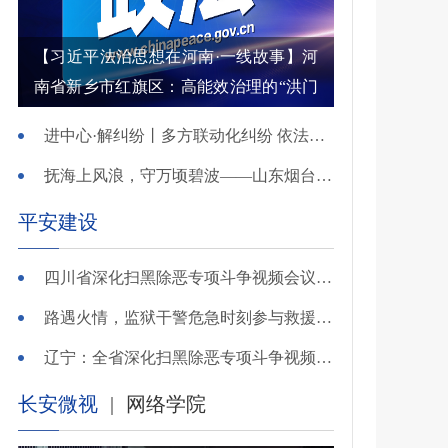
【习近平法治思想在河南·一线故事】河
南省新乡市红旗区：高能效治理的“洪门
密码”
进中心·解纠纷丨多方联动化纠纷 依法调解护农耕
抚海上风浪，守万顷碧波——山东烟台把矛盾化解在微澜未起时
平安建设
四川省深化扫黑除恶专项斗争视频会议召开 于立军出席并讲话
路遇火情，监狱干警危急时刻参与救援显身手！
辽宁：全省深化扫黑除恶专项斗争视频会议召开
长安微视
|
网络学院