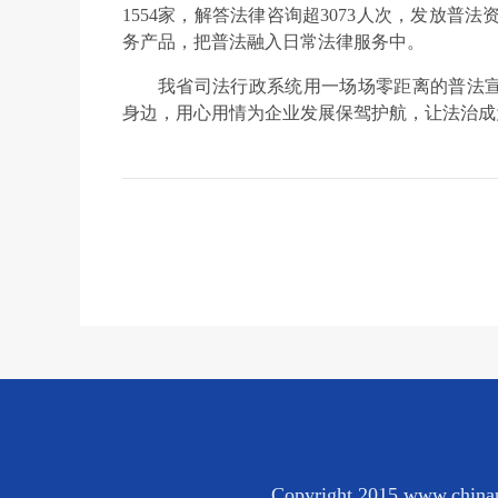
1554家，解答法律咨询超3073人次，发放普
务产品，把普法融入日常法律服务中。
我省司法行政系统用一场场零距离的普法
身边，用心用情为企业发展保驾护航，让法治成
Copyright 2015 www.chinap