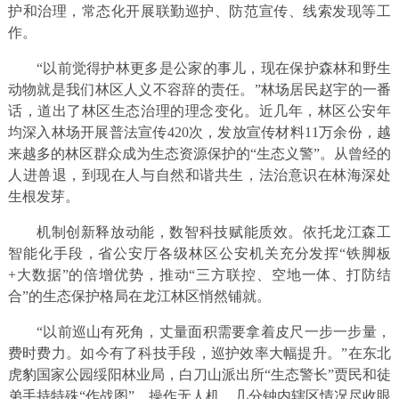
护和治理，常态化开展联勤巡护、防范宣传、线索发现等工
作。
“以前觉得护林更多是公家的事儿，现在保护森林和野生
动物就是我们林区人义不容辞的责任。”林场居民赵宇的一番
话，道出了林区生态治理的理念变化。近几年，林区公安年
均深入林场开展普法宣传420次，发放宣传材料11万余份，越
来越多的林区群众成为生态资源保护的“生态义警”。从曾经的
人进兽退，到现在人与自然和谐共生，法治意识在林海深处
生根发芽。
机制创新释放动能，数智科技赋能质效。依托龙江森工
智能化手段，省公安厅各级林区公安机关充分发挥“铁脚板
+大数据”的倍增优势，推动“三方联控、空地一体、打防结
合”的生态保护格局在龙江林区悄然铺就。
“以前巡山有死角，丈量面积需要拿着皮尺一步一步量，
费时费力。如今有了科技手段，巡护效率大幅提升。”在东北
虎豹国家公园绥阳林业局，白刀山派出所“生态警长”贾民和徒
弟手持特殊“作战图”，操作无人机，几分钟内辖区情况尽收眼