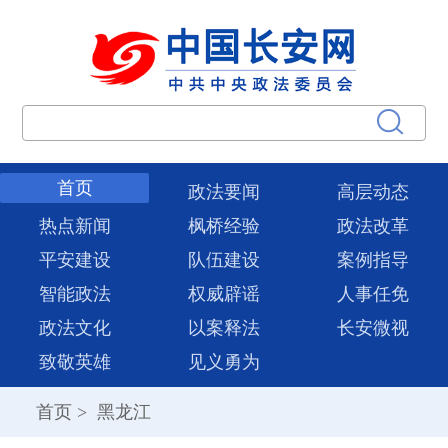
首页
政法要闻
高层动态
热点新闻
枫桥经验
政法改革
平安建设
队伍建设
案例指导
智能政法
权威辟谣
人事任免
政法文化
以案释法
长安微视
致敬英雄
见义勇为
首页
>
黑龙江