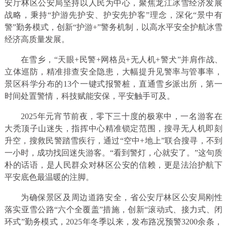
安厅林区公安局坚持以人民为中心，聚焦龙江冰雪经济发展
战略，秉持“护游先护安、护安先护客”理念，深化“景中有
警”勤务模式，创新“护游+”警务机制，以高水平安全护航冰雪
经济高质量发展。
在雪乡，“天眼+民警+网格员+无人机+警犬”并肩作战、
立体巡防，精准排查安全隐患，大幅提升见警率与管事率，
景区科学分布的13个一键式报警桩，直通雪乡派出所，第一
时间处置警情，科技赋能安保，平安触手可及。
2025年元宵节前夜，零下三十度的极寒中，一名游客在
大秃顶子山迷失，指挥中心精准锁定范围，搜寻无人机即刻
升空，搜救民警踏雪疾行，通过“空中+地上”联合搜寻，不到
一小时，成功找回迷失游客。“看到警灯，心就安了。”这句质
朴的话语，是人民群众对林区公安的信赖，更是法治护航下
平安底色最温暖的注脚。
为确保景区及周边道路安全，省公安厅林区公安局刚性
落实亚雪公路“六个全覆盖”措施，创新“滚动式、接力式、闭
环式”勤务模式，2025年冬季以来，发布路况预警3200余条，