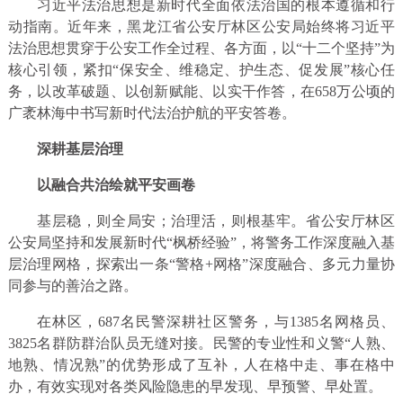
习近平法治思想是新时代全面依法治国的根本遵循和行
动指南。近年来，黑龙江省公安厅林区公安局始终将习近平
法治思想贯穿于公安工作全过程、各方面，以“十二个坚持”为
核心引领，紧扣“保安全、维稳定、护生态、促发展”核心任
务，以改革破题、以创新赋能、以实干作答，在658万公顷的
广袤林海中书写新时代法治护航的平安答卷。
深耕基层治理
以融合共治绘就平安画卷
基层稳，则全局安；治理活，则根基牢。省公安厅林区
公安局坚持和发展新时代“枫桥经验”，将警务工作深度融入基
层治理网格，探索出一条“警格+网格”深度融合、多元力量协
同参与的善治之路。
在林区，687名民警深耕社区警务，与1385名网格员、
3825名群防群治队员无缝对接。民警的专业性和义警“人熟、
地熟、情况熟”的优势形成了互补，人在格中走、事在格中
办，有效实现对各类风险隐患的早发现、早预警、早处置。