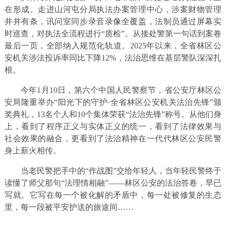
在形成。走进山河屯分局执法办案管理中心，涉案财物管理
井井有条，讯问室同步录音录像全覆盖，法制员通过屏幕实
时巡查，对执法全流程进行“质检”。从接处警第一句话到案卷
最后一页，全部纳入规范化轨道。2025年以来，全省林区公
安机关涉法投诉率同比下降12%，法治思维在基层警队深深扎
根。
今年1月10日，第六个中国人民警察节，省公安厅林区公
安局隆重举办“阳光下的守护·全省林区公安机关法治先锋”颁
奖典礼，13名个人和10个集体荣获“法治先锋”称号。从他们身
上，看到了程序正义与实体正义的统一，看到了法律效果与
社会效果的融合，更看到了法治精神在一代代林区公安民警
身上薪火相传。
当老民警把手中的“作战图”交给年轻人，当年轻民警终于
读懂了师父那句“法理情相融”——林区公安的法治答卷，早已
写就。它写在每一个被化解的矛盾中，每一处被修复的生态
里，每一段被平安护送的旅途间……