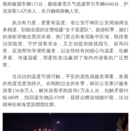
救助被困车辆115台，极端暴雪天气低速带引车辆6440台，护
送游客5.4万余人，全力确保路畅人安。
执法有力度，更要有温度。省公安厅林区公安局抽调业
务精湛、职能全面的女警组建“女子巡逻队”。旅游旺季，她们
的身影穿梭在景区街巷、热门景点和食宿集中区域，既排查
治安隐患、守护游客安全，又主动提供路线指引、咨询问
答、应急帮扶等便民服务，以女性特有的细心与温柔，化解
矛盾、传递温暖，用柔性执法赢得了海内外游客的广泛赞
誉。
当法治的温度可感可触，平安的底色就越发厚重，发展
的热度也更加持久。在刚刚过去的冬季，林区公安累计服务
游客150余万人，解决游客求助咨询1万余人次，化解矛盾纠
纷480件，找回遗失物品370件，获群众赠送锦旗87面，法治
精神在林海雪原熠熠生辉。