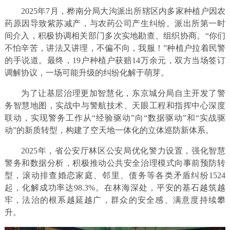
2025年7月，桦南分局大沟派出所辖区内多家种植户因农
药原因导致紫苏减产，与农药公司产生纠纷。派出所第一时
间介入，积极协调相关部门多次实地勘查、组织协商。“你们
不怕辛苦，讲法又讲理，不偏不向，我服！”种植户拉着民警
的手说道。最终，19户种植户获赔14万余元，双方当场签订
调解协议，一场可能升级的纠纷化解于萌芽。
为了让基层治理更加智慧化，东京城分局自主开发了警
务智慧地图，实战中与警航技术、天眼工程和指挥中心深度
联动，实现警务工作从“经验驱动”向“数据驱动”和“实战驱
动”的新质转型，构建了空天地一体化的立体巡防新体系。
2025年，省公安厅林区公安局优化警力设置，强化智慧
警务和数据分析，积极推动公共安全治理模式向事前预防转
型，滚动排查婚恋家庭、邻里、债务等各类矛盾纠纷1524
起，化解成功率达98.3%。在林海深处，平安的基石越筑越
牢，法治的根系越延越广，群众的安全感、满意度持续攀
升。