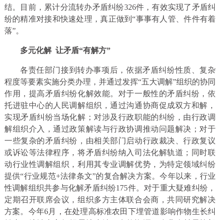
结。目前，累计分流转办矛盾纠纷326件，有效实现了矛盾纠
纷的精准对接和快速处理，真正做到“事事有人管、件件有着
落”。
多元化解
让矛盾“有解方”
各责任部门接到转办事项后，依据矛盾纠纷性质、复杂
程度等要素实施分类办理，并通过发挥“五大调解”组织的协同
作用，提高矛盾纠纷化解效能。对于一般性的矛盾纠纷，依
托进驻中心的人民调解组织，通过沟通协商促成双方和解，
实现矛盾纠纷当场化解；对涉及行政职能的纠纷，由行政调
解组织介入，通过政策解读与行政协调推动问题解决；对于
一些复杂的矛盾纠纷，由相关部门启动行政裁决、行政复议
或诉讼等法律程序，将矛盾纠纷纳入司法化解轨道；同时联
动行业性调解组织，利用其专业调解优势，为特定领域纠纷
提供“行业规范+法律条文”的复合解决方案。今年以来，行业
性调解组织共参与化解矛盾纠纷175件。对于重大疑难纠纷，
定期召开联席会议，组织多方主体联合会商，共同研究解决
方案。今年6月，在处理高标准农田下埋管道影响作物生长纠