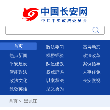
首页
政法要闻
高层动态
热点新闻
枫桥经验
政法改革
平安建设
队伍建设
案例指导
智能政法
权威辟谣
人事任免
政法文化
以案释法
长安微视
致敬英雄
见义勇为
首页
>
黑龙江