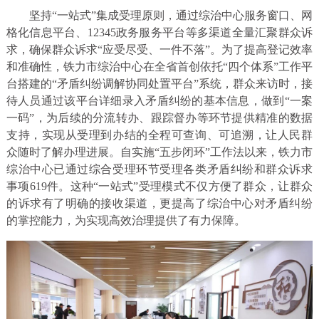
坚持“一站式”集成受理原则，通过综治中心服务窗口、网
格化信息平台、12345政务服务平台等多渠道全量汇聚群众诉
求，确保群众诉求“应受尽受、一件不落”。为了提高登记效率
和准确性，铁力市综治中心在全省首创依托“四个体系”工作平
台搭建的“矛盾纠纷调解协同处置平台”系统，群众来访时，接
待人员通过该平台详细录入矛盾纠纷的基本信息，做到“一案
一码”，为后续的分流转办、跟踪督办等环节提供精准的数据
支持，实现从受理到办结的全程可查询、可追溯，让人民群
众随时了解办理进展。自实施“五步闭环”工作法以来，铁力市
综治中心已通过综合受理环节受理各类矛盾纠纷和群众诉求
事项619件。这种“一站式”受理模式不仅方便了群众，让群众
的诉求有了明确的接收渠道，更提高了综治中心对矛盾纠纷
的掌控能力，为实现高效治理提供了有力保障。