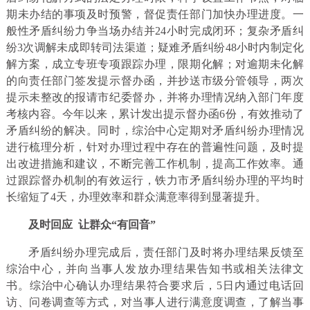
期未办结的事项及时预警，督促责任部门加快办理进度。一
般性矛盾纠纷力争当场办结并24小时完成闭环；复杂矛盾纠
纷3次调解未成即转司法渠道；疑难矛盾纠纷48小时内制定化
解方案，成立专班专项跟踪办理，限期化解；对逾期未化解
的向责任部门签发提示督办函，并抄送市级分管领导，两次
提示未整改的报请市纪委督办，并将办理情况纳入部门年度
考核内容。今年以来，累计发出提示督办函6份，有效推动了
矛盾纠纷的解决。同时，综治中心定期对矛盾纠纷办理情况
进行梳理分析，针对办理过程中存在的普遍性问题，及时提
出改进措施和建议，不断完善工作机制，提高工作效率。通
过跟踪督办机制的有效运行，铁力市矛盾纠纷办理的平均时
长缩短了4天，办理效率和群众满意率得到显著提升。
及时回应
让群众“有回音”
矛盾纠纷办理完成后，责任部门及时将办理结果反馈至
综治中心，并向当事人发放办理结果告知书或相关法律文
书。综治中心确认办理结果符合要求后，5日内通过电话回
访、问卷调查等方式，对当事人进行满意度调查，了解当事