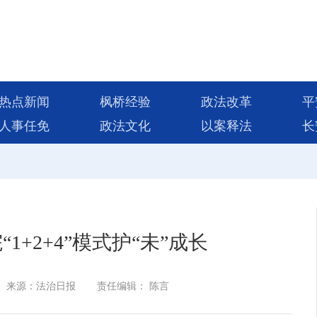
热点新闻
枫桥经验
政法改革
平
人事任免
政法文化
以案释法
长
1+2+4”模式护“未”成长
来源：法治日报
责任编辑： 陈言