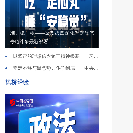
准、稳、狠——速览我国深化扫黑除恶
专项斗争最新部署
以坚定的理想信念筑牢精神根基——习近平党建思想理论品格系列述评之一
坚定不移与黑恶势力斗争到底——中央政法委负责同志就开展深化扫黑除恶专项斗争有关问题答记者问
枫桥经验