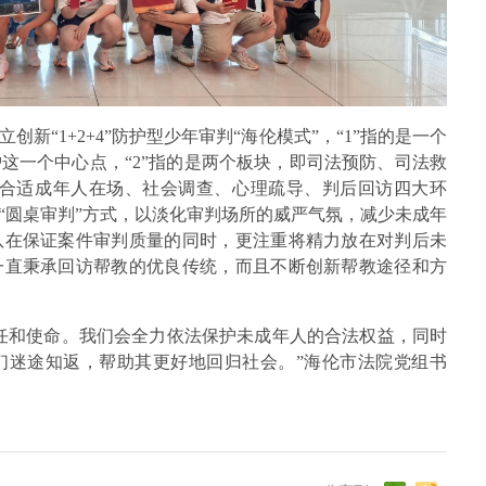
新“1+2+4”防护型少年审判“海伦模式”，“1”指的是一个
这一个中心点，“2”指的是两个板块，即司法预防、司法救
选合适成年人在场、社会调查、心理疏导、判后回访四大环
“圆桌审判”方式，以淡化审判场所的威严气氛，减少未成年
队在保证案件审判质量的同时，更注重将精力放在对判后未
一直秉承回访帮教的优良传统，而且不断创新帮教途径和方
任和使命。我们会全力依法保护未成年人的合法权益，同时
们迷途知返，帮助其更好地回归社会。”海伦市法院党组书