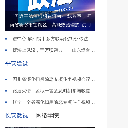
【习近平法治思想在河南·一线故事】河
南省新乡市红旗区：高能效治理的“洪门
密码”
进中心·解纠纷丨多方联动化纠纷 依法调解护农耕
抚海上风浪，守万顷碧波——山东烟台把矛盾化解在微澜未起时
平安建设
四川省深化扫黑除恶专项斗争视频会议召开 于立军出席并讲话
路遇火情，监狱干警危急时刻参与救援显身手！
辽宁：全省深化扫黑除恶专项斗争视频会议召开
长安微视
|
网络学院