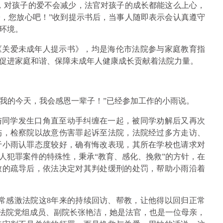
，对孩子的爱不会减少，法官对孩子的成长都能这么上心，
，您放心吧！”收到提示书后，当事人随即表示会认真遵守
环境。
《关爱未成年人提示书》，均是海伦市法院参与家庭教育指
促进家庭和谐、保障未成年人健康成长贡献着法院力量。
有我的今天，我会感恩一辈子！”已经参加工作的小雨说。
时与同学发生口角直至动手纠缠在一起，被同学劝解后又再次
伤，检察院以故意伤害罪起诉至法院，法院经过多方走访、
于小雨认罪态度较好，确有悔改表现，其所在学校也请求对
人犯罪案件的特殊性，秉承“教育、感化、挽救”的方针，在
致的疏导后，依法决定对其判处缓刑的处罚，帮助小雨沿着
常感激法院这8年来的持续回访、帮教，让他得以回归正常
市法院党组成员、副院长张艳洁，她是法官，也是一位母亲，