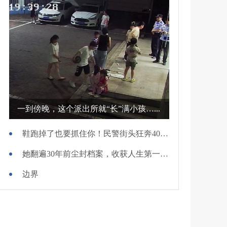
一到傍晚，这个派出所就“长”满小孩…...
鞋跑掉了也要抓住你！民警街头狂奔400米擒贼
她翻遍30年前尘封档案，收获人生第一面锦旗
边界