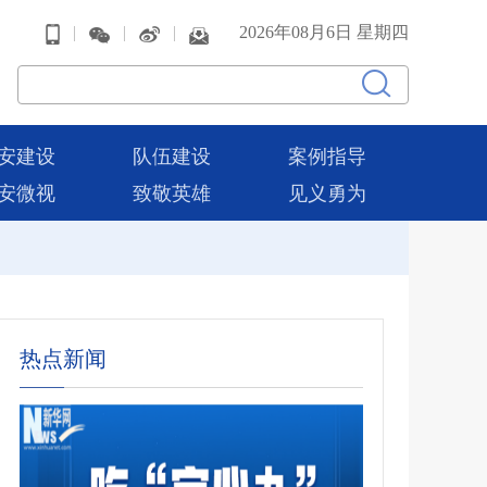
|
|
|
2026年08月6日 星期四
安建设
队伍建设
案例指导
安微视
致敬英雄
见义勇为
热点新闻