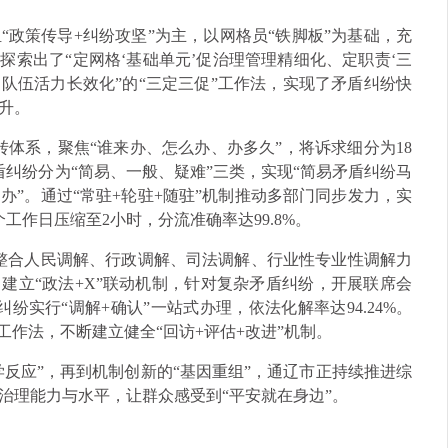
政策传导+纠纷攻坚”为主，以网格员“铁脚板”为基础，充
探索出了“定网格‘基础单元’促治理管理精细化、定职责‘三
促队伍活力长效化”的“三定三促”工作法，实现了矛盾纠纷快
升。
转体系，聚焦“谁来办、怎么办、办多久”，将诉求细分为18
盾纠纷分为“简易、一般、疑难”三类，实现“简易矛盾纠纷马
”。通过“常驻+轮驻+随驻”机制推动多部门同步发力，实
工作日压缩至2小时，分流准确率达99.8%。
，整合人民调解、行政调解、司法调解、行业性专业性调解力
建立“政法+X”联动机制，针对复杂矛盾纠纷，开展联席会
纠纷实行“调解+确认”一站式办理，依法化解率达94.24%。
工作法，不断建立健全“回访+评估+改进”机制。
学反应”，再到机制创新的“基因重组”，通辽市正持续推进综
治理能力与水平，让群众感受到“平安就在身边”。