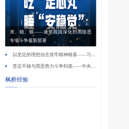
准、稳、狠——速览我国深化扫黑除恶
专项斗争最新部署
以坚定的理想信念筑牢精神根基——习近平党建思想理论品格系列述评之一
坚定不移与黑恶势力斗争到底——中央政法委负责同志就开展深化扫黑除恶专项斗争有关问题答记者问
枫桥经验