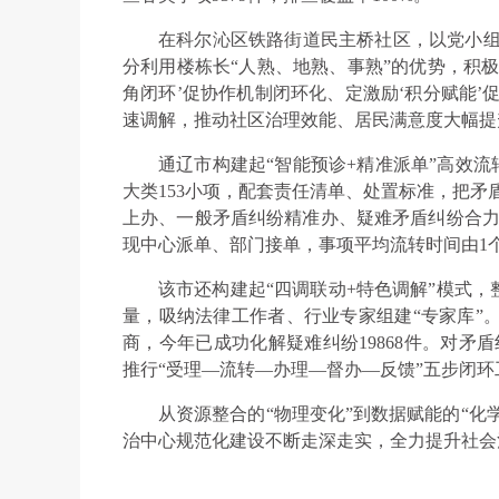
在科尔沁区铁路街道民主桥社区，以党小组“
分利用楼栋长“人熟、地熟、事熟”的优势，积极
角闭环’促协作机制闭环化、定激励‘积分赋能’
速调解，推动社区治理效能、居民满意度大幅提
通辽市构建起“智能预诊+精准派单”高效流
大类153小项，配套责任清单、处置标准，把矛
上办、一般矛盾纠纷精准办、疑难矛盾纠纷合力办
现中心派单、部门接单，事项平均流转时间由1个
该市还构建起“四调联动+特色调解”模式
量，吸纳法律工作者、行业专家组建“专家库”。
商，今年已成功化解疑难纠纷19868件。对矛盾
推行“受理—流转—办理—督办—反馈”五步闭环
从资源整合的“物理变化”到数据赋能的“化
治中心规范化建设不断走深走实，全力提升社会