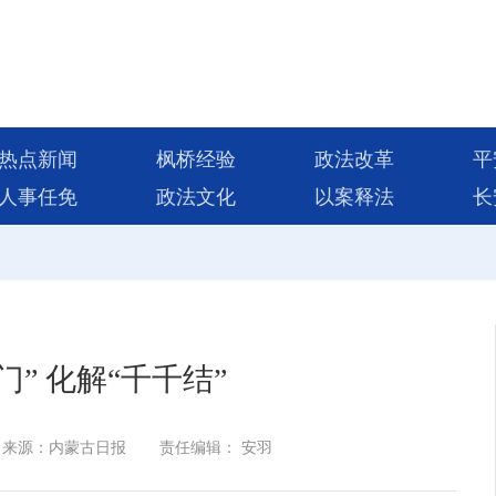
热点新闻
枫桥经验
政法改革
平
人事任免
政法文化
以案释法
长
门” 化解“千千结”
来源：内蒙古日报
责任编辑： 安羽