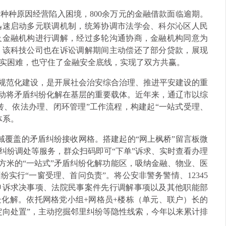
种种原因经营陷入困境，800余万元的金融借款面临逾期。
迅速启动多元联调机制，统筹协调市法学会、科尔沁区人民
及金融机构进行调解，经过多轮沟通协商，金融机构同意为
。该科技公司也在诉讼调解期间主动偿还了部分贷款，展现
实困难，也守住了金融安全底线，实现了双方共赢。
心规范化建设，是开展社会治安综合治理、推进平安建设的重
推动将矛盾纠纷化解在基层的重要载体。近年来，通辽市以综
转、依法办理、闭环管理”工作流程，构建起“一站式受理、
体系。
全域覆盖的矛盾纠纷接收网格。搭建起的“网上枫桥”留言板微
纠纷调处等服务，群众扫码即可“下单”诉求、实时查看办理
0平方米的“一站式”矛盾纠纷化解功能区，吸纳金融、物业、医
实行“一窗受理、首问负责”。将公安非警务警情、12345
申诉求决事项、法院民事案件先行调解事项以及其他职能部
化解。依托网格党小组+网格员+楼栋（单元、联户）长的
定向处置”，主动挖掘邻里纠纷等隐性线索，今年以来累计排