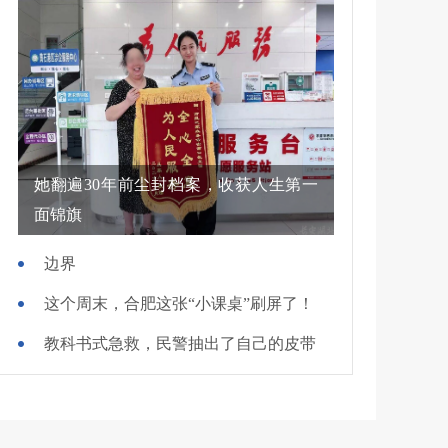
她翻遍30年前尘封档案，收获人生第一
面锦旗
边界
这个周末，合肥这张“小课桌”刷屏了！
教科书式急救，民警抽出了自己的皮带