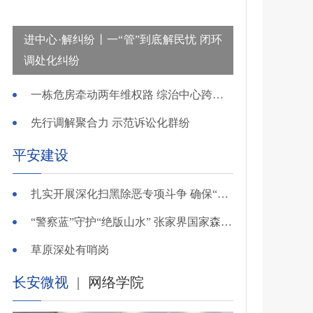
进中心·解纠纷丨一“管”到底解民忧 闭环
调处化纠纷
一栋危房牵动两年维权路 综治中心跨省寻鉴解民忧
先行调解聚合力 示范诉讼化群纷
平安建设
扎实开展深化扫黑除恶专项斗争 确保“全年全域平平安安、平平稳稳”——广东召开全省扫黑除恶专项斗争视频
“警察蓝”守护“绝版山水” 张家界国家森林公园景区派出所深化“生态警务”建设
草原深处有哨岗
长安微视
|
网络学院