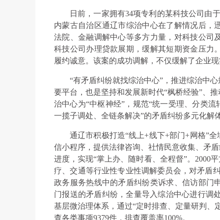
日前，一家拥有34项专利的某科技公司由于
内蒙古自治区通辽市综治中心在了解情况后，
法院、金融调解中心等多方力量，对科技公司
科技公司办理贷款展期，缓解其短期资金压力
履约诚意。该案的成功调解，不仅缓解了企业现
“有矛盾纠纷就找综治中心”，推进综治中
要平台，也是坚持和发展新时代“枫桥经验”、
治中心为“中枢神经”，规范“统一受理、分类流
一揽子调处、全链条解决”的矛盾纠纷多元化解
通辽市积极打造“线上+线下+部门+网格”
信小程序，提供法律咨询、社情民意收集、矛盾
进度，实现“掌上办、随时看、全程督”。200
疗、交通等行业性专业性调解委员会，对矛盾纠纷
政务服务热线中的矛盾纠纷类诉求、信访部门
门报送的矛盾纠纷，全量导入综治中心进行调处
基层微治理体系，通过“定时排查、定量研判、
查各类事项9379件，排查覆盖率100%。