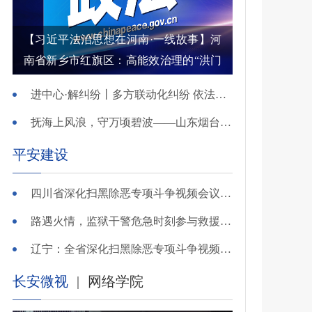
【习近平法治思想在河南·一线故事】河
南省新乡市红旗区：高能效治理的“洪门
密码”
进中心·解纠纷丨多方联动化纠纷 依法调解护农耕
抚海上风浪，守万顷碧波——山东烟台把矛盾化解在微澜未起时
平安建设
四川省深化扫黑除恶专项斗争视频会议召开 于立军出席并讲话
路遇火情，监狱干警危急时刻参与救援显身手！
辽宁：全省深化扫黑除恶专项斗争视频会议召开
长安微视
|
网络学院