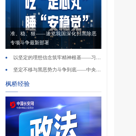
准、稳、狠——速览我国深化扫黑除恶
专项斗争最新部署
以坚定的理想信念筑牢精神根基——习近平党建思想理论品格系列述评之一
坚定不移与黑恶势力斗争到底——中央政法委负责同志就开展深化扫黑除恶专项斗争有关问题答记者问
枫桥经验