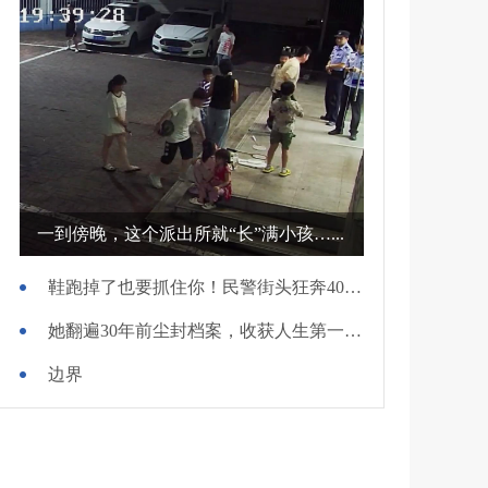
一到傍晚，这个派出所就“长”满小孩…...
鞋跑掉了也要抓住你！民警街头狂奔400米擒贼
她翻遍30年前尘封档案，收获人生第一面锦旗
边界