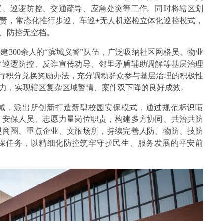
置、巡逻防控、交通疏导、应急处突等工作。同时将辖区划
职责，常态化推行步巡、车巡+无人机巡检立体化巡控模式，
、防控无空档。
300余人的“滨城义警”队伍，广泛吸纳社区网格员、物业
常巡逻防控、反诈宣传劝导、邻里矛盾辅助调解等基层治理
实行积分兑换奖励办法，充分调动群众参与基层治理的积极性
力，实现辖区复杂区域警情、案件双下降的良好成效。
域，派出所创新打造新型校园安保模式，通过规范标识喷
、安保人员、志愿力量岗位职责，构建多方协同、共治共防
型商圈、重点企业、文旅场所，持续完善人防、物防、技防
保任务，以精细化防控筑牢守护民生、服务发展的平安前