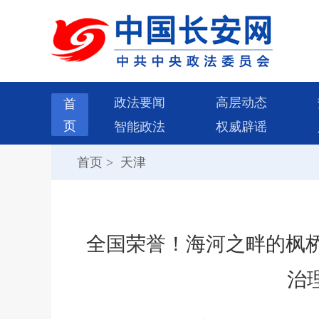
政法要闻
高层动态
首
页
智能政法
权威辟谣
首页
>
天津
全国荣誉！海河之畔的枫
治