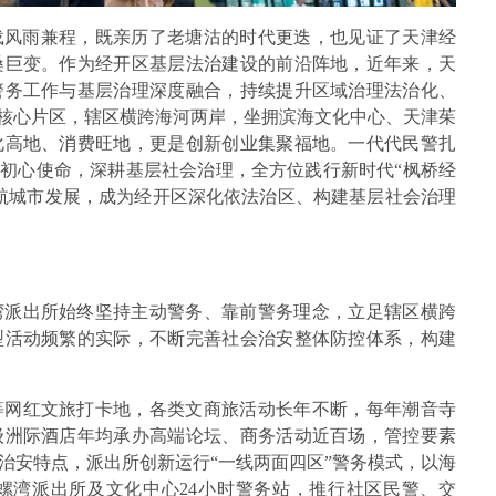
五载风雨兼程，既亲历了老塘沽的时代更迭，也见证了天津经
桑巨变。作为经开区基层法治建设的前沿阵地，近年来，天
警务工作与基层治理深度融合，持续提升区域治理法治化、
”核心片区，辖区横跨海河两岸，坐拥滨海文化中心、天津茱
化高地、消费旺地，更是创新创业集聚福地。一代代民警扎
”初心使命，深耕基层社会治理，全方位践行新时代“枫桥经
航城市发展，成为经开区深化依法治区、构建基层社会治理
湾派出所始终坚持主动警务、靠前警务理念，立足辖区横跨
型活动频繁的实际，不断完善社会治安整体防控体系，构建
等网红文旅打卡地，各类文商旅活动长年不断，每年潮音寺
级洲际酒店年均承办高端论坛、商务活动近百场，管控要素
治安特点，派出所创新运行“一线两面四区”警务模式，以海
螺湾派出所及文化中心24小时警务站，推行社区民警、交