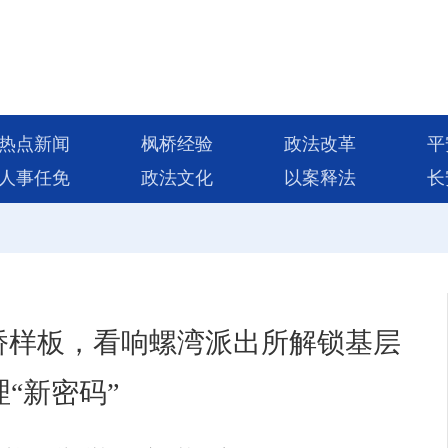
热点新闻
枫桥经验
政法改革
平
人事任免
政法文化
以案释法
长
桥样板，看响螺湾派出所解锁基层
理“新密码”