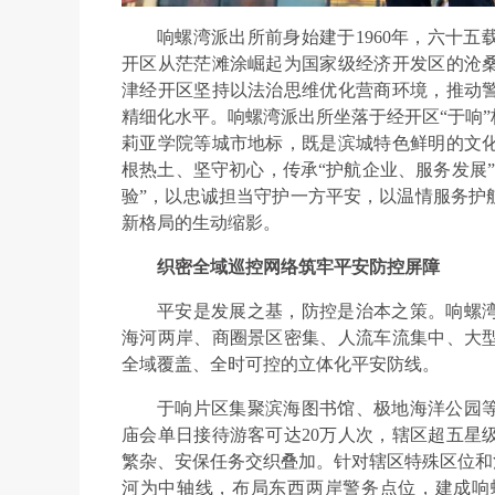
响螺湾派出所前身始建于1960年，六十
开区从茫茫滩涂崛起为国家级经济开发区的沧
津经开区坚持以法治思维优化营商环境，推动
精细化水平。响螺湾派出所坐落于经开区“于响
莉亚学院等城市地标，既是滨城特色鲜明的文
根热土、坚守初心，传承“护航企业、服务发展
验”，以忠诚担当守护一方平安，以温情服务护
新格局的生动缩影。
织密全域巡控网络筑牢平安防控屏障
平安是发展之基，防控是治本之策。响螺
海河两岸、商圈景区密集、人流车流集中、大
全域覆盖、全时可控的立体化平安防线。
于响片区集聚滨海图书馆、极地海洋公园
庙会单日接待游客可达20万人次，辖区超五星
繁杂、安保任务交织叠加。针对辖区特殊区位和
河为中轴线，布局东西两岸警务点位，建成响