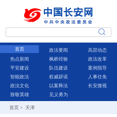
首页
政法要闻
高层动态
热点新闻
枫桥经验
政法改革
平安建设
队伍建设
案例指导
智能政法
权威辟谣
人事任免
政法文化
以案释法
长安微视
致敬英雄
见义勇为
首页
>
天津