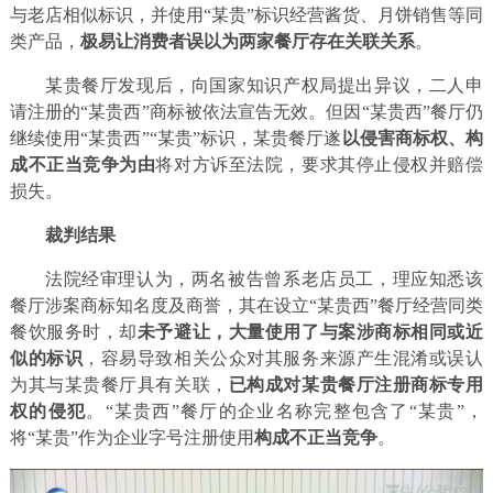
与老店相似标识，并使用“某贵”标识经营酱货、月饼销售等同
类产品，
极易让消费者误以为两家餐厅存在关联关系
。
某贵餐厅发现后，向国家知识产权局提出异议，二人申
请注册的“某贵西”商标被依法宣告无效。但因“某贵西”餐厅仍
继续使用“某贵西”“某贵”标识，某贵餐厅遂
以侵害商标权、构
成不正当竞争为由
将对方诉至法院，要求其停止侵权并赔偿
损失。
裁判结果
法院经审理认为，两名被告曾系老店员工，理应知悉该
餐厅涉案商标知名度及商誉，其在设立“某贵西”餐厅经营同类
餐饮服务时，却
未予避让，大量使用了与案涉商标相同或近
似的标识
，容易导致相关公众对其服务来源产生混淆或误认
为其与某贵餐厅具有关联，
已构成对某贵餐厅注册商标专用
权的侵犯
。“某贵西”餐厅的企业名称完整包含了“某贵”，
将“某贵”作为企业字号注册使用
构成不正当竞争
。