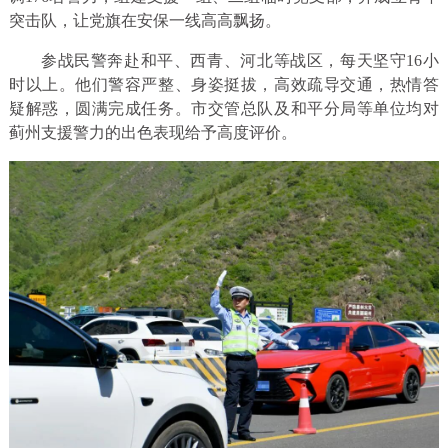
突击队，让党旗在安保一线高高飘扬。
参战民警奔赴和平、西青、河北等战区，每天坚守16小
时以上。他们警容严整、身姿挺拔，高效疏导交通，热情答
疑解惑，圆满完成任务。市交管总队及和平分局等单位均对
蓟州支援警力的出色表现给予高度评价。