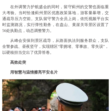
在外调警力护航盛会的同时，留守蓟州的交警也面临重
大考验。当时恰逢蓟州景区优惠政策落地，游客量暴增，交
通疏导压力空前。支队留守警力全员上岗，依托视频平台实
时监测路况，实行弹性勤务，在盘山、黄崖关等景区设置了
56处执勤点，动态调整警力。
从峰会安保到景区疏导，从路面执法到服务群众，支队
全警参战、昼夜坚守，实现辖区“零拥堵、零事故、零失误”，
以硬核担当交出了优异答卷。
高效处突
用智慧与温情擦亮平安名片