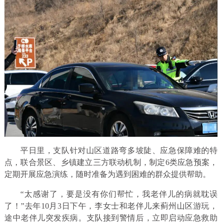
平日里，支队针对山区道路弯多坡陡、应急保障难的特
点，联合景区、乡镇建立三方联动机制，制定6类应急预案，
定期开展应急演练，随时准备为遇到困难的群众提供帮助。
“太感谢了，要是没有你们帮忙，我老伴儿的病就耽误
了！”去年10月3日下午，李女士和老伴儿来蓟州山区游玩，
途中老伴儿突发疾病。支队接到警情后，立即启动应急救助