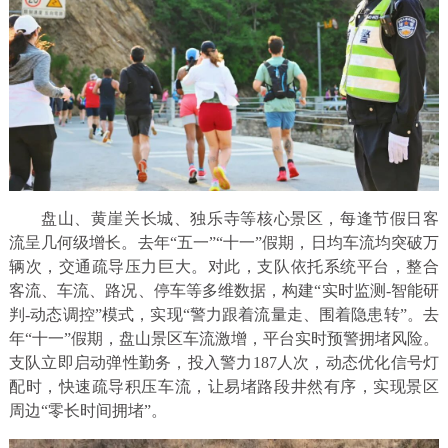
盘山、黄崖关长城、独乐寺等核心景区，每逢节假日客
流呈几何级增长。去年“五一”“十一”假期，日均车流均突破万
辆次，交通疏导压力巨大。对此，支队依托系统平台，整合
客流、车流、路况、停车等多维数据，构建“实时监测-智能研
判-动态调控”模式，实现“警力跟着流量走、围着隐患转”。去
年“十一”假期，盘山景区车流激增，平台实时预警拥堵风险。
支队立即启动弹性勤务，投入警力187人次，动态优化信号灯
配时，快速疏导积压车流，让易堵路段井然有序，实现景区
周边“零长时间拥堵”。