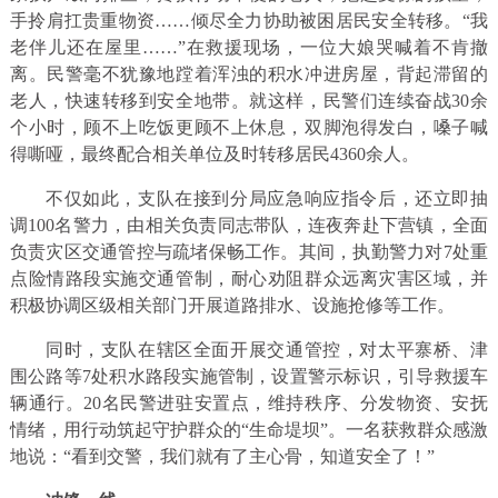
手拎肩扛贵重物资……倾尽全力协助被困居民安全转移。“我
老伴儿还在屋里……”在救援现场，一位大娘哭喊着不肯撤
离。民警毫不犹豫地蹚着浑浊的积水冲进房屋，背起滞留的
老人，快速转移到安全地带。就这样，民警们连续奋战30余
个小时，顾不上吃饭更顾不上休息，双脚泡得发白，嗓子喊
得嘶哑，最终配合相关单位及时转移居民4360余人。
不仅如此，支队在接到分局应急响应指令后，还立即抽
调100名警力，由相关负责同志带队，连夜奔赴下营镇，全面
负责灾区交通管控与疏堵保畅工作。其间，执勤警力对7处重
点险情路段实施交通管制，耐心劝阻群众远离灾害区域，并
积极协调区级相关部门开展道路排水、设施抢修等工作。
同时，支队在辖区全面开展交通管控，对太平寨桥、津
围公路等7处积水路段实施管制，设置警示标识，引导救援车
辆通行。20名民警进驻安置点，维持秩序、分发物资、安抚
情绪，用行动筑起守护群众的“生命堤坝”。一名获救群众感激
地说：“看到交警，我们就有了主心骨，知道安全了！”