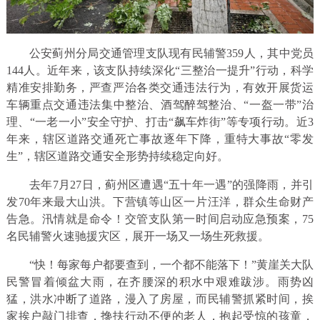
公安蓟州分局交通管理支队现有民辅警359人，其中党员
144人。近年来，该支队持续深化“三整治一提升”行动，科学
精准安排勤务，严查严治各类交通违法行为，有效开展货运
车辆重点交通违法集中整治、酒驾醉驾整治、“一盔一带”治
理、“一老一小”安全守护、打击“飙车炸街”等专项行动。近3
年来，辖区道路交通死亡事故逐年下降，重特大事故“零发
生”，辖区道路交通安全形势持续稳定向好。
去年7月27日，蓟州区遭遇“五十年一遇”的强降雨，并引
发70年来最大山洪。下营镇等山区一片汪洋，群众生命财产
告急。汛情就是命令！交管支队第一时间启动应急预案，75
名民辅警火速驰援灾区，展开一场又一场生死救援。
“快！每家每户都要查到，一个都不能落下！”黄崖关大队
民警冒着倾盆大雨，在齐腰深的积水中艰难跋涉。雨势凶
猛，洪水冲断了道路，漫入了房屋，而民辅警抓紧时间，挨
家挨户敲门排查，搀扶行动不便的老人，抱起受惊的孩童，