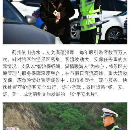
蓟州依山傍水，人文底蕴深厚，每年吸引游客数百万人
次。针对辖区旅游景区密集、客流波动大、安保任务重的实
际情况，支队以“智治保畅通、温情暖游人”为核心，将景区交
通管理与服务保障深度融合，在节假日客流高峰、重大活动
安保、应急险情处置等场景中，以精准管控、暖心服务、快
速处置守护游客安全出行、舒心游玩，景区道路“畅、安、
舒、美”，成为蓟州文旅发展的一张“平安名片”。