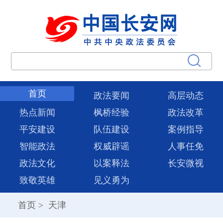
首页
政法要闻
高层动态
热点新闻
枫桥经验
政法改革
平安建设
队伍建设
案例指导
智能政法
权威辟谣
人事任免
政法文化
以案释法
长安微视
致敬英雄
见义勇为
首页
>
天津