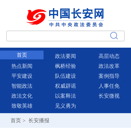
首页
政法要闻
高层动态
热点新闻
枫桥经验
政法改革
平安建设
队伍建设
案例指导
智能政法
权威辟谣
人事任免
政法文化
以案释法
长安微视
致敬英雄
见义勇为
首页
>
长安播报