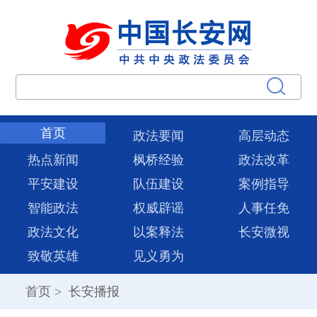
首页
政法要闻
高层动态
热点新闻
枫桥经验
政法改革
平安建设
队伍建设
案例指导
智能政法
权威辟谣
人事任免
政法文化
以案释法
长安微视
致敬英雄
见义勇为
首页
>
长安播报