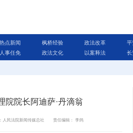
热点新闻
枫桥经验
政法改革
平
人事任免
政法文化
以案释法
长
理院院长阿迪萨·丹滴翁
：人民法院新闻传媒总社
责任编辑： 李鸽