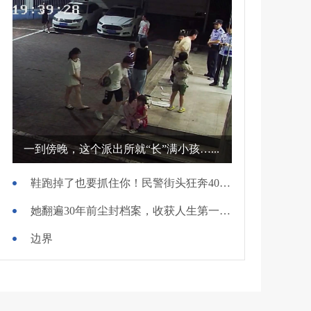
一到傍晚，这个派出所就“长”满小孩…...
鞋跑掉了也要抓住你！民警街头狂奔400米擒贼
她翻遍30年前尘封档案，收获人生第一面锦旗
边界