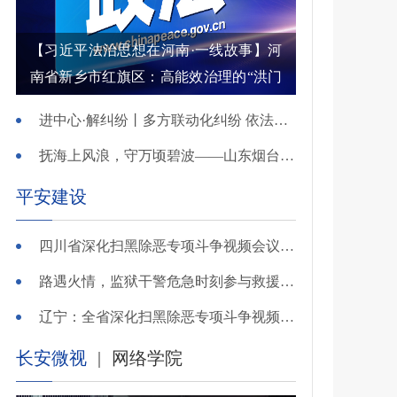
【习近平法治思想在河南·一线故事】河
南省新乡市红旗区：高能效治理的“洪门
密码”
进中心·解纠纷丨多方联动化纠纷 依法调解护农耕
抚海上风浪，守万顷碧波——山东烟台把矛盾化解在微澜未起时
平安建设
四川省深化扫黑除恶专项斗争视频会议召开 于立军出席并讲话
路遇火情，监狱干警危急时刻参与救援显身手！
辽宁：全省深化扫黑除恶专项斗争视频会议召开
长安微视
|
网络学院