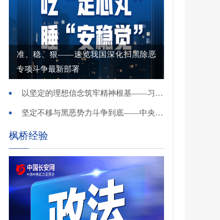
准、稳、狠——速览我国深化扫黑除恶
专项斗争最新部署
以坚定的理想信念筑牢精神根基——习近平党建思想理论品格系列述评之一
坚定不移与黑恶势力斗争到底——中央政法委负责同志就开展深化扫黑除恶专项斗争有关问题答记者问
枫桥经验