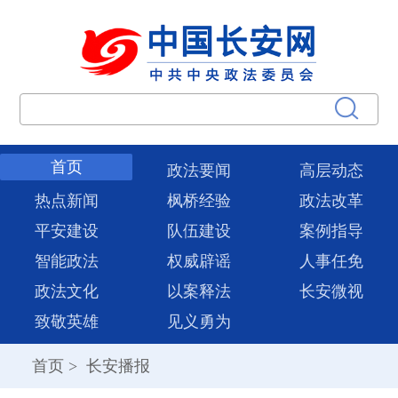
首页
政法要闻
高层动态
热点新闻
枫桥经验
政法改革
平安建设
队伍建设
案例指导
智能政法
权威辟谣
人事任免
政法文化
以案释法
长安微视
致敬英雄
见义勇为
首页
>
长安播报