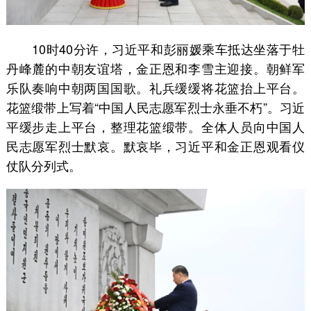
10时40分许，习近平和彭丽媛乘车抵达坐落于牡
丹峰麓的中朝友谊塔，金正恩和李雪主迎接。朝鲜军
乐队奏响中朝两国国歌。礼兵缓缓将花篮抬上平台。
花篮缎带上写着“中国人民志愿军烈士永垂不朽”。习近
平缓步走上平台，整理花篮缎带。全体人员向中国人
民志愿军烈士默哀。默哀毕，习近平和金正恩观看仪
仗队分列式。