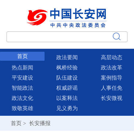
首页
政法要闻
高层动态
热点新闻
枫桥经验
政法改革
平安建设
队伍建设
案例指导
智能政法
权威辟谣
人事任免
政法文化
以案释法
长安微视
致敬英雄
见义勇为
首页
>
长安播报