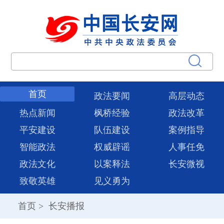
首页
政法要闻
高层动态
热点新闻
枫桥经验
政法改革
平安建设
队伍建设
案例指导
智能政法
权威辟谣
人事任免
政法文化
以案释法
长安微视
致敬英雄
见义勇为
首页
>
长安播报