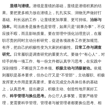
显绩与潜绩。
潜绩是显绩的基础，显绩是潜绩积累的结
果。要把更多精力放在潜绩上，扎扎实实、润物无声做好打
基础、利长远的工作，让显绩更加厚重、更可持续。
治标与
治本。
司法政务是服务也是管理，如果只是“就事办事”，不仅
应接不暇，而且影响质量。要在管理中强化治理意识，在履
职尽责的同时主动分析研究，促进各项政务工作更加规范、
有序，把自己的积极性变为大家的积极性。
日常工作与调查
研究。
日常履职是调查研究的重要方式。要做个“有心人”，对
经手的每一项工作、每一份文件都认真学习思考，在实践中
深刻领悟，不断提升工作本领。
积极主动与消极被动。
依规
则履职是基本要求，但办公厅又是“不管部”，主动履职、积极
发挥更大作用是更高要求。要在完成交办具体任务的基础
上，认真思考、提出建议，积极主动、创造性地开展好工
作。
科学管理与换位思考。
办公厅人多事繁，需要严格管
理，更需要科学管理。管理者与被管理者都要换位思考、相