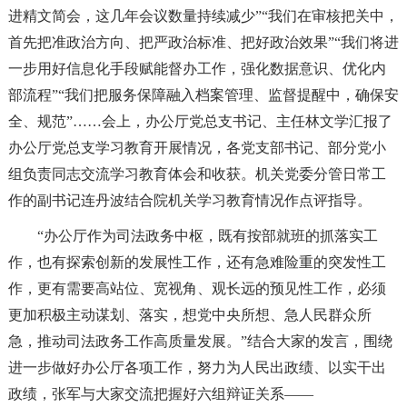
进精文简会，这几年会议数量持续减少”“我们在审核把关中，
首先把准政治方向、把严政治标准、把好政治效果”“我们将进
一步用好信息化手段赋能督办工作，强化数据意识、优化内
部流程”“我们把服务保障融入档案管理、监督提醒中，确保安
全、规范”……会上，办公厅党总支书记、主任林文学汇报了
办公厅党总支学习教育开展情况，各党支部书记、部分党小
组负责同志交流学习教育体会和收获。机关党委分管日常工
作的副书记连丹波结合院机关学习教育情况作点评指导。
“办公厅作为司法政务中枢，既有按部就班的抓落实工
作，也有探索创新的发展性工作，还有急难险重的突发性工
作，更有需要高站位、宽视角、观长远的预见性工作，必须
更加积极主动谋划、落实，想党中央所想、急人民群众所
急，推动司法政务工作高质量发展。”结合大家的发言，围绕
进一步做好办公厅各项工作，努力为人民出政绩、以实干出
政绩，张军与大家交流把握好六组辩证关系——