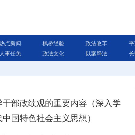
热点新闻
枫桥经验
政法改革
平
人事任免
政法文化
以案释法
长
导干部政绩观的重要内容（深入学
代中国特色社会主义思想）