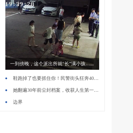
一到傍晚，这个派出所就“长”满小孩…...
鞋跑掉了也要抓住你！民警街头狂奔400米擒贼
她翻遍30年前尘封档案，收获人生第一面锦旗
边界