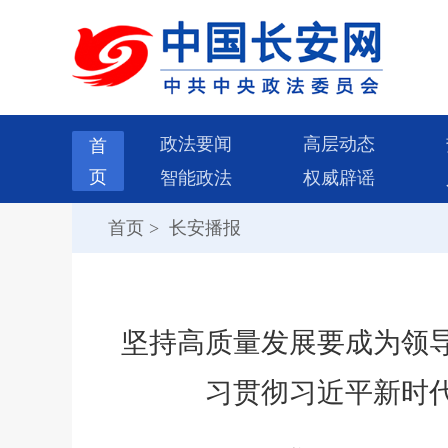
政法要闻
高层动态
首
页
智能政法
权威辟谣
首页
>
长安播报
坚持高质量发展要成为领
习贯彻习近平新时