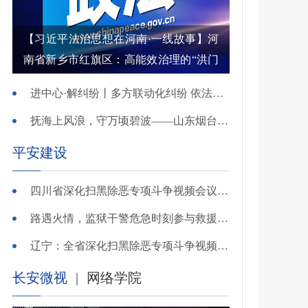
【习近平法治思想在河南·一线故事】河
南省新乡市红旗区：高能效治理的“洪门
密码”
进中心·解纠纷丨多方联动化纠纷 依法调解护农耕
抚海上风浪，守万顷碧波——山东烟台把矛盾化解在微澜未起时
平安建设
四川省深化扫黑除恶专项斗争视频会议召开 于立军出席并讲话
路遇火情，监狱干警危急时刻参与救援显身手！
辽宁：全省深化扫黑除恶专项斗争视频会议召开
长安微视
|
网络学院