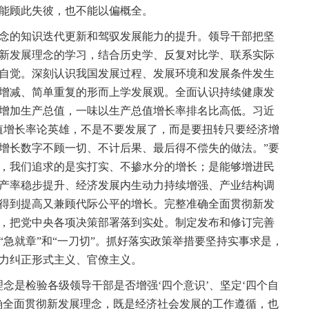
能顾此失彼，也不能以偏概全。
的知识迭代更新和驾驭发展能力的提升。领导干部把坚
新发展理念的学习，结合历史学、反复对比学、联系实际
自觉。深刻认识我国发展过程、发展环境和发展条件发生
增减、简单重复的形而上学发展观。全面认识持续健康发
增加生产总值，一味以生产总值增长率排名比高低。习近
值增长率论英雄，不是不要发展了，而是要扭转只要经济增
增长数字不顾一切、不计后果、最后得不偿失的做法。”要
，我们追求的是实打实、不掺水分的增长；是能够增进民
产率稳步提升、经济发展内生动力持续增强、产业结构调
得到提高又兼顾代际公平的增长。完整准确全面贯彻新发
，把党中央各项决策部署落到实处。制定发布和修订完善
急就章”和“一刀切”。抓好落实政策举措要坚持实事求是，
力纠正形式主义、官僚主义。
是检验各级领导干部是否增强‘四个意识’、坚定‘四个自
准确全面贯彻新发展理念，既是经济社会发展的工作遵循，也