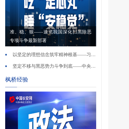
准、稳、狠——速览我国深化扫黑除恶
专项斗争最新部署
以坚定的理想信念筑牢精神根基——习近平党建思想理论品格系列述评之一
坚定不移与黑恶势力斗争到底——中央政法委负责同志就开展深化扫黑除恶专项斗争有关问题答记者问
枫桥经验