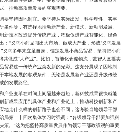
技术革命性突破、生产要素创新性配置、产业深度转型升
式、推动高质量发展的客观需要。
要坚持因地制宜。要坚持从实际出发，科学理性、实事
研条件等，有选择地推动新产业、新模式、新动能发展。
用新技术改造提升传统产业，积极促进产业智能化、绿色
出：“义乌小商品闯出大市场、做成大产业，形成‘义乌发展
。”义乌多年来立足自身，锚定发展小商品贸易，坚持把小商
将其做成“大产业”。比如，智能化仓储物流，数智人直播卖
品贸易这一传统产业焕发新的光彩。这充分展现了因地制
于本地发展的客观条件，无论是发展新产业还是升级传统
破的发展路径。
产业变革在时间上间隔越来越短，新科技成果很快就能
创新成果应用到具体产业和产业链上，推动科技创新和产
应地走什么样的创新路子也会不同，这考验当地领导干部
治局第二十四次集体学习时强调：“各级领导干部要加强科
决策。”这为把坚持高质量发展作为领导干部政绩观的重要