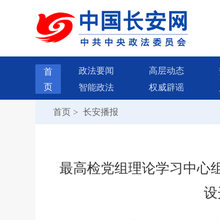
政法要闻
高层动态
首
页
智能政法
权威辟谣
首页
>
长安播报
最高检党组理论学习中心
设