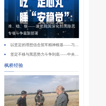
准、稳、狠——速览我国深化扫黑除恶
专项斗争最新部署
以坚定的理想信念筑牢精神根基——习近平党建思想理论品格系列述评之一
坚定不移与黑恶势力斗争到底——中央政法委负责同志就开展深化扫黑除恶专项斗争有关问题答记者问
枫桥经验