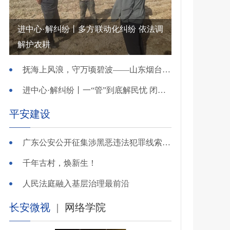
进中心·解纠纷丨多方联动化纠纷 依法调
解护农耕
抚海上风浪，守万顷碧波——山东烟台把矛盾化解在微澜未起时
进中心·解纠纷丨一“管”到底解民忧 闭环调处化纠纷
平安建设
广东公安公开征集涉黑恶违法犯罪线索，26个举报电话公布
千年古村，焕新生！
人民法庭融入基层治理最前沿
长安微视
|
网络学院