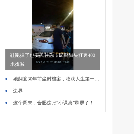
鞋跑掉了也要抓住你！民警街头狂奔400
米擒贼
她翻遍30年前尘封档案，收获人生第一面锦旗
边界
这个周末，合肥这张“小课桌”刷屏了！