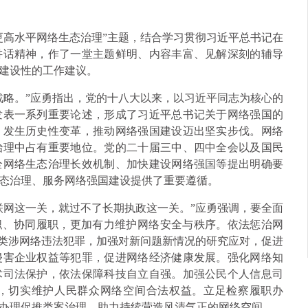
更高水平网络生态治理”主题，结合学习贯彻习近平总书记在
讲话精神，作了一堂主题鲜明、内容丰富、见解深刻的辅导
建设性的工作建议。
战略。”应勇指出，党的十八大以来，以习近平同志为核心的
发表一系列重要论述，形成了习近平总书记关于网络强国的
、发生历史性变革，推动网络强国建设迈出坚实步伐。网络
治理中占有重要地位。党的二十届三中、四中全会以及国民
全网络生态治理长效机制、加快建设网络强国等提出明确要
态治理、服务网络强国建设提供了重要遵循。
联网这一关，就过不了长期执政这一关。”应勇强调，要全面
职、协同履职，更加有力维护网络安全与秩序。依法惩治网
各类涉网络违法犯罪，加强对新问题新情况的研究应对，促进
侵害企业权益等犯罪，促进网络经济健康发展。强化网络知
术司法保护，依法保障科技自立自强。加强公民个人信息司
，切实维护人民群众网络空间合法权益。立足检察履职办
办理促推类案治理，助力持续营造风清气正的网络空间。