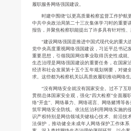
履职服务网络强国建设。
时建中围绕“以更高质量检察监督工作护航
中共中央政治局第二十三次集体学习时的重要
报告，并聚焦检察职能提出了许多具有针对性、
“建设网络强国是推进中国式现代化的重大
党中央高度重视网络强国建设，习近平总书记
重要思想，引领我国网信事业取得历史性成就
生态治理是网络强国建设的重要任务，在国家
经济和社会发展第十五个五年规划纲要，对健
求。这些都为检察机关以高质效履职推动网络生
“没有网络安全就没有国家安全。过不了互
贯彻总体国家安全观，强化“四大检察”全面履
络“开盒”、网络暴力、网络谣言、网络赌博等
筑牢网络安全防线。依法惩治利用网络实施的
识产权特别是网信领域关键核心技术、前沿技
法保护，推动健全未成年人网络保护工作体系
案，深入查找网络生态治理的薄弱环节，以个案