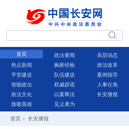
首页
政法要闻
高层动态
热点新闻
枫桥经验
政法改革
平安建设
队伍建设
案例指导
智能政法
权威辟谣
人事任免
政法文化
以案释法
长安微视
致敬英雄
见义勇为
首页
>
长安播报