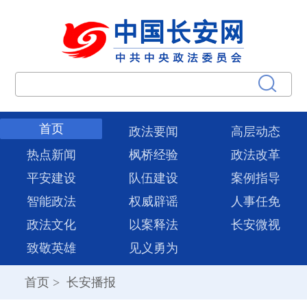
首页
政法要闻
高层动态
热点新闻
枫桥经验
政法改革
平安建设
队伍建设
案例指导
智能政法
权威辟谣
人事任免
政法文化
以案释法
长安微视
致敬英雄
见义勇为
首页
>
长安播报