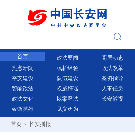
首页
政法要闻
高层动态
热点新闻
枫桥经验
政法改革
平安建设
队伍建设
案例指导
智能政法
权威辟谣
人事任免
政法文化
以案释法
长安微视
致敬英雄
见义勇为
首页
>
长安播报