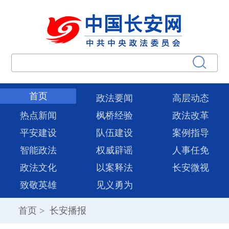
首页
政法要闻
高层动态
热点新闻
枫桥经验
政法改革
平安建设
队伍建设
案例指导
智能政法
权威辟谣
人事任免
政法文化
以案释法
长安微视
致敬英雄
见义勇为
首页
>
长安播报