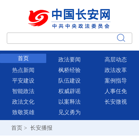
首页
政法要闻
高层动态
热点新闻
枫桥经验
政法改革
平安建设
队伍建设
案例指导
智能政法
权威辟谣
人事任免
政法文化
以案释法
长安微视
致敬英雄
见义勇为
首页
>
长安播报