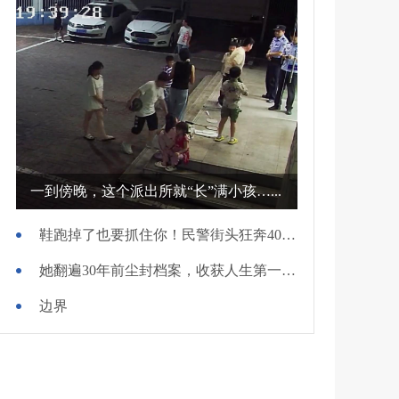
一到傍晚，这个派出所就“长”满小孩…...
鞋跑掉了也要抓住你！民警街头狂奔400米擒贼
她翻遍30年前尘封档案，收获人生第一面锦旗
边界