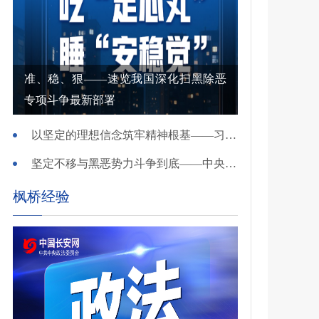
准、稳、狠——速览我国深化扫黑除恶
专项斗争最新部署
以坚定的理想信念筑牢精神根基——习近平党建思想理论品格系列述评之一
坚定不移与黑恶势力斗争到底——中央政法委负责同志就开展深化扫黑除恶专项斗争有关问题答记者问
枫桥经验