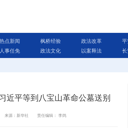
热点新闻
枫桥经验
政法改革
平
人事任免
政法文化
以案释法
长
习近平等到八宝山革命公墓送别
来源：新华社
责任编辑： 李鸽