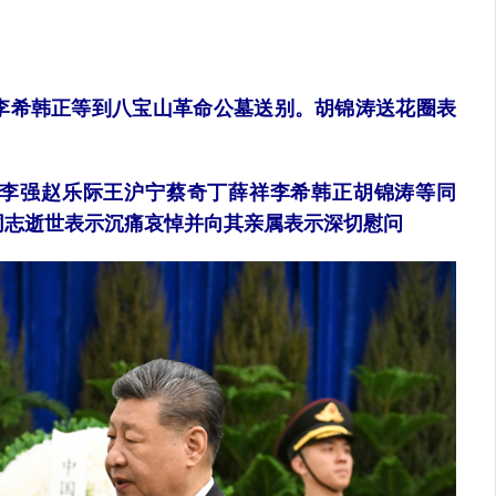
希韩正等到八宝山革命公墓送别。胡锦涛送花圈表
李强赵乐际王沪宁蔡奇丁薛祥李希韩正胡锦涛等同
同志逝世表示沉痛哀悼并向其亲属表示深切慰问