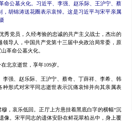
山革命公墓火化。习近平、李强、赵乐际、王沪宁、蔡
别，胡锦涛送花圈表示哀悼。这是习近平与宋平亲属
摄
优秀党员，久经考验的忠诚的共产主义战士，杰出的
越领导人，中国共产党第十三届中央政治局常委，原
宝山革命公墓火化。
分在北京逝世，享年109岁。
李强、赵乐际、王沪宁、蔡奇、丁薛祥、李希、韩
各种形式对宋平同志逝世表示沉痛哀悼并向其亲属表
穆，哀乐低回。正厅上方悬挂着黑底白字的横幅“沉
的遗像。宋平同志的遗体安卧在鲜花翠柏丛中，身上覆