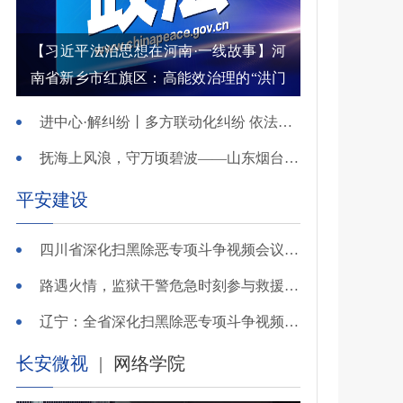
【习近平法治思想在河南·一线故事】河
南省新乡市红旗区：高能效治理的“洪门
密码”
进中心·解纠纷丨多方联动化纠纷 依法调解护农耕
抚海上风浪，守万顷碧波——山东烟台把矛盾化解在微澜未起时
平安建设
四川省深化扫黑除恶专项斗争视频会议召开 于立军出席并讲话
路遇火情，监狱干警危急时刻参与救援显身手！
辽宁：全省深化扫黑除恶专项斗争视频会议召开
长安微视
|
网络学院