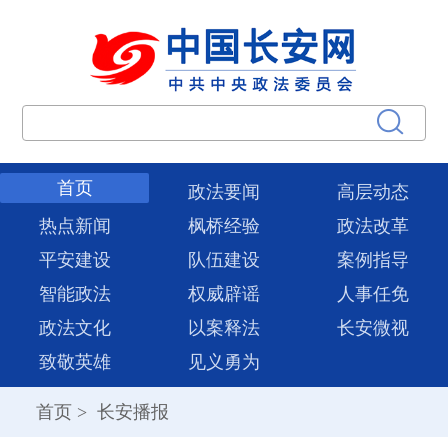
首页
政法要闻
高层动态
热点新闻
枫桥经验
政法改革
平安建设
队伍建设
案例指导
智能政法
权威辟谣
人事任免
政法文化
以案释法
长安微视
致敬英雄
见义勇为
首页
>
长安播报