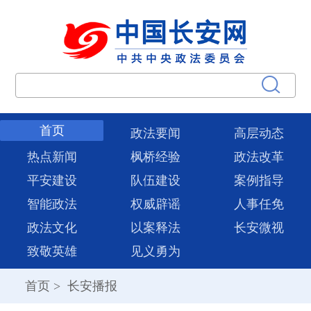
首页
政法要闻
高层动态
热点新闻
枫桥经验
政法改革
平安建设
队伍建设
案例指导
智能政法
权威辟谣
人事任免
政法文化
以案释法
长安微视
致敬英雄
见义勇为
首页
>
长安播报