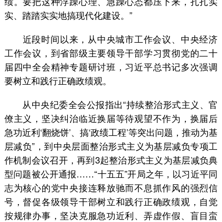
绩。要把这种浮躁心理、急躁心态都压下来，扎扎实
实、踏踏实实地搞现代化建设。”
近段时间以来，从中央城市工作会议、中央经济
工作会议，到省部级主要领导干部学习贯彻党的二十
届四中全会精神专题研讨班，习近平总书记多次强调
要树立和践行正确政绩观。
从中央纪委全会公报指出“持续整治形式主义、官
僚主义，坚决纠治临近换届等待观望不作为，换届后
急功近利‘翻烧饼’、搞‘政绩工程’等突出问题，推动为基
层减负”，到中央层面整治形式主义为基层减负专项工
作机制会议召开，再到3起整治形式主义为基层减负典
型问题被公开通报……“十五五”开局之年，以习近平同
志为核心的党中央接连释放驰而不息抓作风的强烈信
号，督促各级领导干部树立和践行正确政绩观，自觉
按规律办事，坚决克服急功近利、弄虚作假、盲目蛮