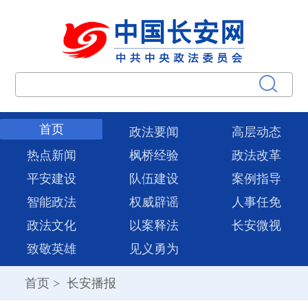
首页
政法要闻
高层动态
热点新闻
枫桥经验
政法改革
平安建设
队伍建设
案例指导
智能政法
权威辟谣
人事任免
政法文化
以案释法
长安微视
致敬英雄
见义勇为
首页
>
长安播报