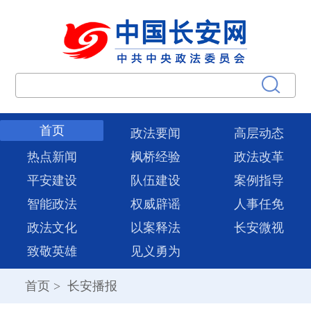
首页
政法要闻
高层动态
热点新闻
枫桥经验
政法改革
平安建设
队伍建设
案例指导
智能政法
权威辟谣
人事任免
政法文化
以案释法
长安微视
致敬英雄
见义勇为
首页
>
长安播报