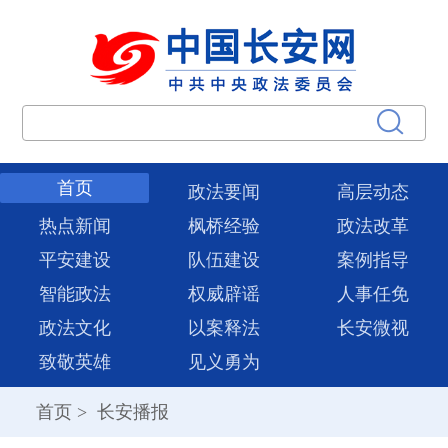
首页
政法要闻
高层动态
热点新闻
枫桥经验
政法改革
平安建设
队伍建设
案例指导
智能政法
权威辟谣
人事任免
政法文化
以案释法
长安微视
致敬英雄
见义勇为
首页
>
长安播报