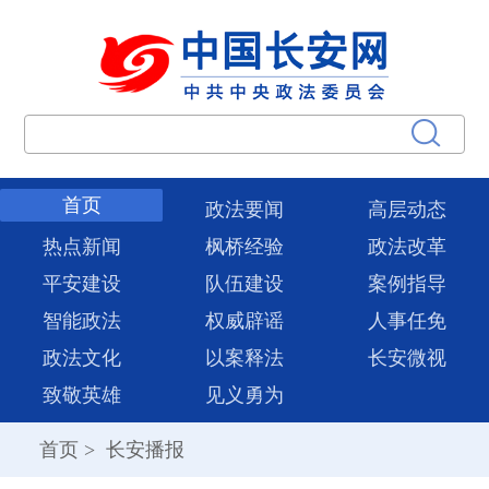
首页
政法要闻
高层动态
热点新闻
枫桥经验
政法改革
平安建设
队伍建设
案例指导
智能政法
权威辟谣
人事任免
政法文化
以案释法
长安微视
致敬英雄
见义勇为
首页
>
长安播报