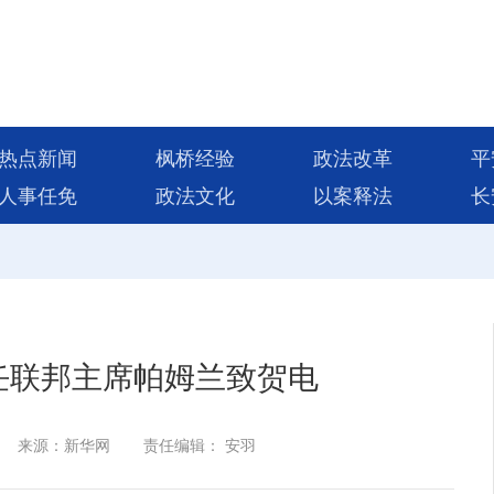
热点新闻
枫桥经验
政法改革
平
人事任免
政法文化
以案释法
长
任联邦主席帕姆兰致贺电
来源：新华网
责任编辑： 安羽