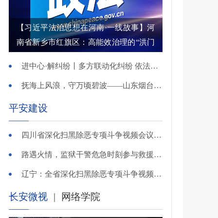
【习近平法治思想在河南·一线故事】河
南省新乡市红旗区：高能效治理的“洪门
密码”
进中心·解纠纷丨多方联动化纠纷 依法调解护农耕
抚海上风浪，守万顷碧波——山东烟台把矛盾化解在微澜未起时
平安建设
四川省深化扫黑除恶专项斗争视频会议召开 于立军出席并讲话
路遇火情，监狱干警危急时刻参与救援显身手！
辽宁：全省深化扫黑除恶专项斗争视频会议召开
长安微视
|
网络学院