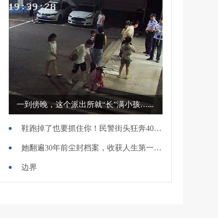
一到傍晚，这个派出所就“长”满小孩…...
鞋跑掉了也要抓住你！民警街头狂奔400米擒贼
她翻遍30年前尘封档案，收获人生第一面锦旗
边界