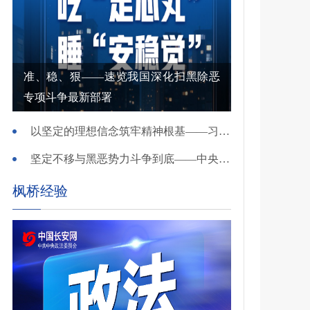
准、稳、狠——速览我国深化扫黑除恶
专项斗争最新部署
以坚定的理想信念筑牢精神根基——习近平党建思想理论品格系列述评之一
坚定不移与黑恶势力斗争到底——中央政法委负责同志就开展深化扫黑除恶专项斗争有关问题答记者问
枫桥经验