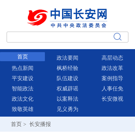
首页
政法要闻
高层动态
热点新闻
枫桥经验
政法改革
平安建设
队伍建设
案例指导
智能政法
权威辟谣
人事任免
政法文化
以案释法
长安微视
致敬英雄
见义勇为
首页
>
长安播报