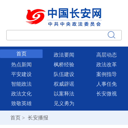
首页
政法要闻
高层动态
热点新闻
枫桥经验
政法改革
平安建设
队伍建设
案例指导
智能政法
权威辟谣
人事任免
政法文化
以案释法
长安微视
致敬英雄
见义勇为
首页
>
长安播报