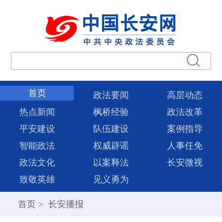
首页
政法要闻
高层动态
热点新闻
枫桥经验
政法改革
平安建设
队伍建设
案例指导
智能政法
权威辟谣
人事任免
政法文化
以案释法
长安微视
致敬英雄
见义勇为
首页
>
长安播报