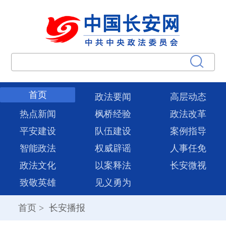
首页
政法要闻
高层动态
热点新闻
枫桥经验
政法改革
平安建设
队伍建设
案例指导
智能政法
权威辟谣
人事任免
政法文化
以案释法
长安微视
致敬英雄
见义勇为
首页
>
长安播报