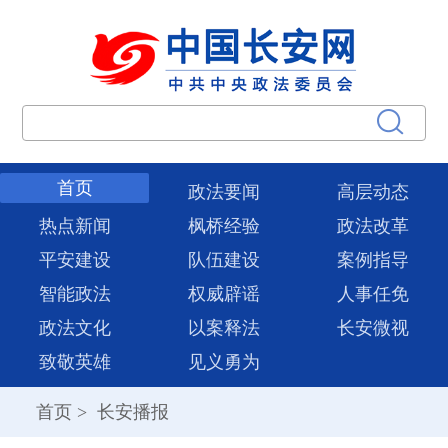
首页
政法要闻
高层动态
热点新闻
枫桥经验
政法改革
平安建设
队伍建设
案例指导
智能政法
权威辟谣
人事任免
政法文化
以案释法
长安微视
致敬英雄
见义勇为
首页
>
长安播报