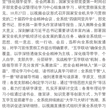
堂”强化领学促学。全会闭幕后，国家安全部党委第一时间召
开部党委会议暨理论学习中心组集体学习，研究贯彻落实意
见。10月27日，以视频会议形式召开国家安全机关学习贯彻
党的二十届四中全会精神会议，全系统“四级同堂共学”，部党
委书记、部长陈一新带头作宣讲辅导报告，深入阐释全会重
大意义，深刻解读习近平总书记重要讲话丰富内涵，部署国
家安全机关护航经济社会发展的重点任务，确保全系统统一
思想、统一意志、统一行动。会后，迅即向全系统制发通
知，对学习宣传贯彻工作提出明确要求。“五学联动”确保全员
覆盖。以学深悟透做实全会精神为主线，深化领导带学、个
人自学、支部共学、分层研学、实战检学“五学联动”机制，各
级领导班子充分发挥“头雁效应”，把全会精神纳入“第一议
题”、理论学习中心组、读书班认真学习研讨；全系统干警“人
手一册”研读辅导书籍，做到逐章逐句读原著、学原文、悟原
理；各党支部精心制定学习计划，通过“学悟思想大提升”等活
动，着力打造研学课堂、扎实开展研讨交流；各青年理论学
习小组通过读书会、微宣讲、知识竞赛等创新方式，为干警
互学互促搭建平台，全系统持续掀起“大学习大研讨”热潮。系
统培训促进深研细悟。以视频直播形式组织开展全系统学习