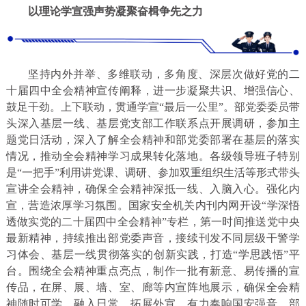
以理论学宣强声势凝聚奋楫争先之力
坚持内外并举、多维联动，多角度、深层次做好党的二
十届四中全会精神宣传阐释，进一步凝聚共识、增强信心、
鼓足干劲。上下联动，贯通学宣“最后一公里”。部党委委员带
头深入基层一线、基层党支部工作联系点开展调研，参加主
题党日活动，深入了解全会精神和部党委部署在基层的落实
情况，推动全会精神学习成果转化落地。各级领导班子特别
是“一把手”利用讲党课、调研、参加双重组织生活等形式带头
宣讲全会精神，确保全会精神深抵一线、入脑入心。强化内
宣，营造浓厚学习氛围。国家安全机关内刊内网开设“学深悟
透做实党的二十届四中全会精神”专栏，第一时间推送党中央
最新精神，持续推出部党委声音，接续刊发不同层级干警学
习体会、基层一线贯彻落实的创新实践，打造“学思践悟”平
台。围绕全会精神重点亮点，制作一批有新意、易传播的宣
传品，在屏、展、墙、室、廊等内宣阵地展示，确保全会精
神随时可学、融入日常。拓展外宣，有力奏响国安强音。部