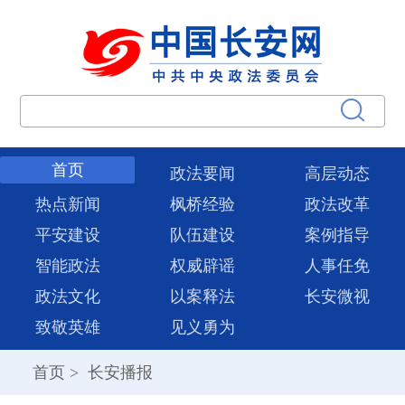
首页
政法要闻
高层动态
热点新闻
枫桥经验
政法改革
平安建设
队伍建设
案例指导
智能政法
权威辟谣
人事任免
政法文化
以案释法
长安微视
致敬英雄
见义勇为
首页
>
长安播报