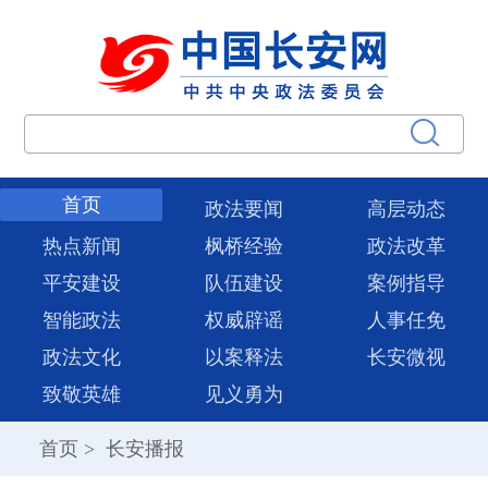
首页
政法要闻
高层动态
热点新闻
枫桥经验
政法改革
平安建设
队伍建设
案例指导
智能政法
权威辟谣
人事任免
政法文化
以案释法
长安微视
致敬英雄
见义勇为
首页
>
长安播报